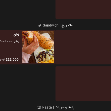
ساندویچ | Sandwich
زبان
زبان رست شده گ
تومان
222,000
پاستا و خوراک | Pasta