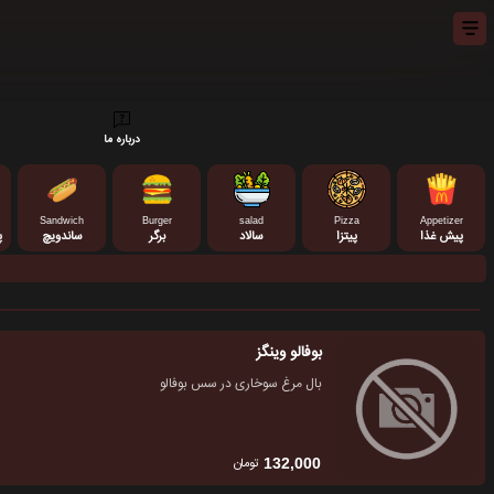
درباره ما
Sandwich
Burger
salad
Pizza
Appetizer
پیش غذا
پیتزا
سالاد
برگر
ساندویچ
پ
بوفالو وینگز
بال مرغ سوخاری در سس بوفالو
تومان
132,000