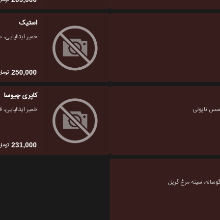
استیک
خمیر ایتالیایی، 
تومان
250,000
کاپری چیوسا
 سس ناپولی
خمیر ایتالیایی، 
تومان
231,000
 گوساله، سینه مرغ گریل