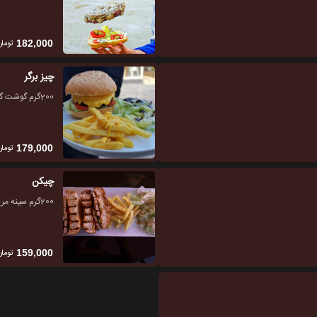
تومان
182,000
چیز برگر
200گرم گوشت گریل شده، دیپ چدار، سس مخصوص
تومان
179,000
چیکن
200گرم سینه مرغ گریل شده، سس مخصوص
تومان
159,000