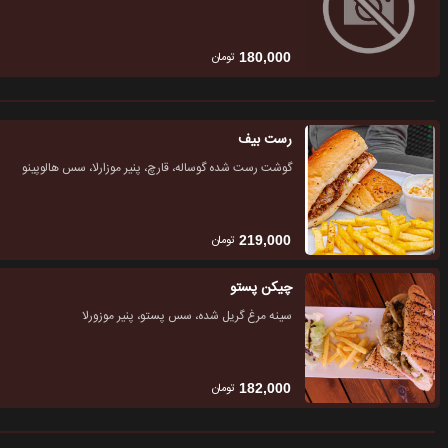
تومان
180,000
رست بیف
گوشت رست شده گوساله، قارچ، پنیر موزارلا، سس هالوپینو
تومان
219,000
چیکن پستو
سینه مرغ گریل شده، سس پستو، پنیر موزورلا
تومان
182,000