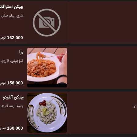
چیکن استراگان
قارچ، پیاز، فلف
تومان
162,000
رزا
فتوچینی، قارچ، 
تومان
158,000
چیکن آلفردو
ان
پاستا پنه، قارچ
تومان
160,000