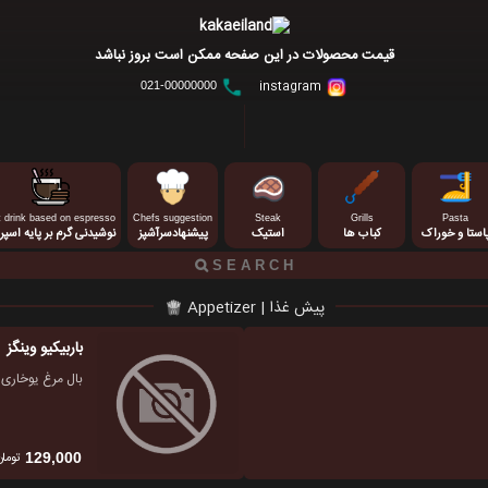
قیمت محصولات در این صفحه ممکن است بروز نباشد
instagram
021-00000000
 drink based on espresso
Chefs suggestion
Steak
Grills
Pasta
استا و خوراک
کباب ها
استیک
پیشنهادسرآشپز
نوشیدنی گرم بر پایه اسپر
پیش غذا | Appetizer
باربیکیو وینگز
بال مرغ یوخاری 
تومان
129,000