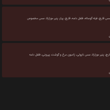
سس قارچ، فیله گوساله، فلفل دلمه، قارچ، پیاز، پنیر موزارلا، سس مخصوص
قارچ، پنیر موزارلا، سس ناپولی، ژامبون مرغ و گوشت، پپرونی، فلفل دلمه