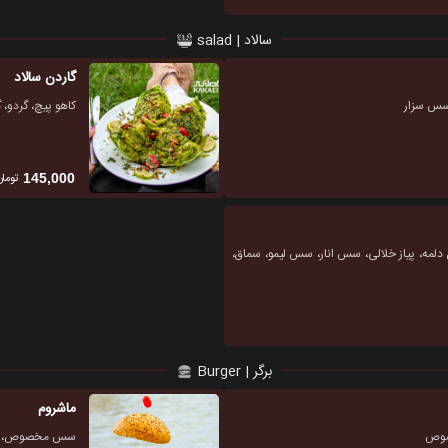
سالاد | salad
گاردن سالاد
 سس سزار
کاهو پیچ، گردو
تومان
145,000
 دلمه، پیاز خلالی، سس انار، سس لیمو، سماق،
برگر | Burger
ماشروم
سس مخصوص، 200گرم گوشت گریل شده، سس قار