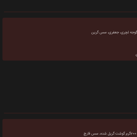
، گوجه ئچری، جعفری، سس گرین
چ