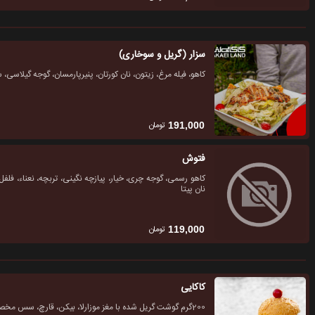
سزار (گریل و سوخاری)
کاهو، فیله مرغ، زیتون، نان کورتان، پنیرپارمسان، گوجه گیلاسی،
تومان
191,000
فتوش
کاهو رسمی، گوجه چری، خیار، پیازچه نگینی، تربچه، نعناء، فلفل
نان پیتا
تومان
119,000
کاکایی
200گرم گوشت گریل شده با مغز موزارلا، بیکن، قارچ، سس مخصوص