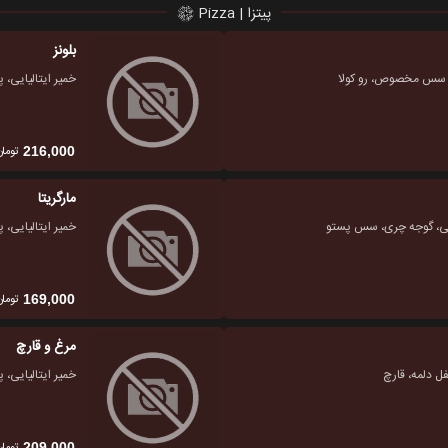
پیتزا | Pizza
بلونز
چیز، سس مخصوص، رو کولا
خمیر ایتالیایی، 
تومان
216,000
مارگریتا
روکلی، گوجه چری، سس پستو
خمیر ایتالیایی، 
تومان
169,000
مرغ و قارچ
فل دلمه، قارچ
خمیر ایتالیایی، 
تومان
209,000