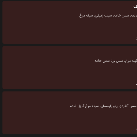
ف
ل دلمه، سس خامه، سیب زمینی، سینه مرغ
فیله مرغ، سس رزا، سس خامه
، سس آلفردو، پنیرپارمسان، سینه مرغ گریل شده