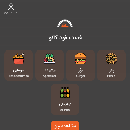
حساب کاربری
فست فود کانو
پیتزا
برگر
پیش غذا
سوخاری
Breadcrumbs
Appetizer
burger
Pizza
نوشیدنی
drinks
مشاهده مِنو