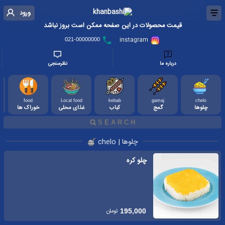
ورود
قیمت محصولات در این صفحه ممکن است بروز نباشد
instagram
021-00000000
درباره ما
نظرسنجی
food
Local food
kebab
gamaj
chelo
چلوها
گمج
کباب
غذای محلی
خوراک ها
چلوها | chelo
چلو کره
تومان
195,000