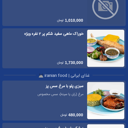
تومان
1,010,000
خوراک ماهی سفید شکم پر 2 نفره ویژه
تومان
1,730,000
غذای ایرانی | iranian food
سبزی پلو با مرغ سس پز
مرغ (ران یا سینه)، سس مخصوص
تومان
480,000