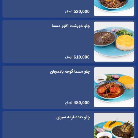
تومان
520,000
چلو خورشت آغوز مسما
تومان
610,000
چلو مسما گوجه بادمجان
تومان
480,000
چلو دنده قرمه سبزی