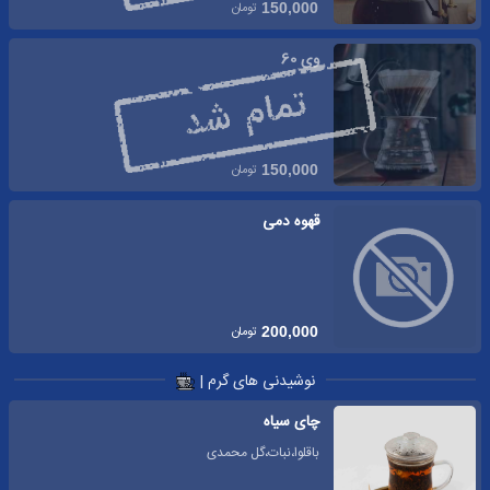
تومان
150,000
وی 60
تومان
150,000
قهوه دمی
تومان
200,000
نوشیدنی های گرم |
چای سیاه
باقلوا،نبات،گل محمدی