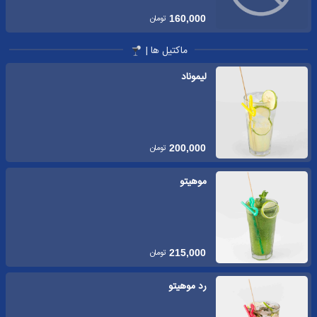
تومان
160,000
ماکتیل ها |
لیموناد
تومان
200,000
موهیتو
تومان
215,000
رد موهیتو