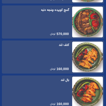
گمج کوبیده چنجه دنبه
تومان
570,000
کتف تند
تومان
160,000
بال تند
تومان
160,000