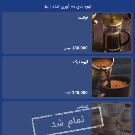
قهوه های دم آوری شده |
فرانسه
تومان
180,000
قهوه ترک
تومان
140,000
کمکس