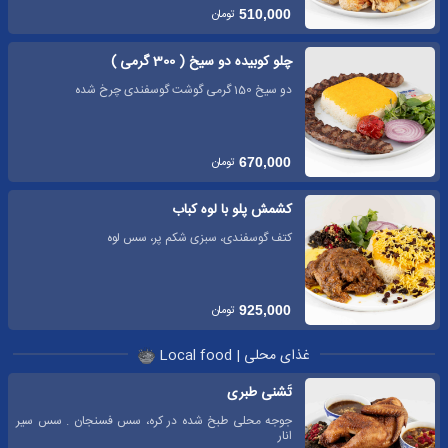
تومان
510,000
چلو کوبیده دو سیخ ( 300 گرمی )
دو سیخ 150 گرمی گوشت گوسفندی چرخ شده
تومان
670,000
کشمش پلو با لوه کباب
کتف گوسفندی، سبزی شکم پر، سس لوه
تومان
925,000
غذای محلی | Local food
تَشنی طبری
جوجه محلی طبخ شده در کره، سس فسنجان . سس سیر
انار