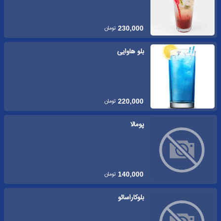
تومان
230,000
بلو هاوایی
تومان
220,000
پومالا
تومان
140,000
بلوکاراسائو