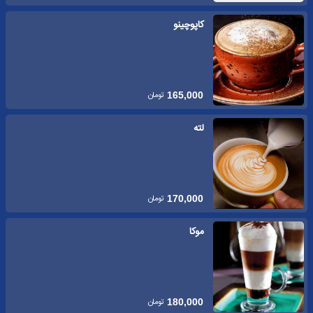
کاپوچینو
تومان
165,000
لته
تومان
170,000
موکا
تومان
180,000