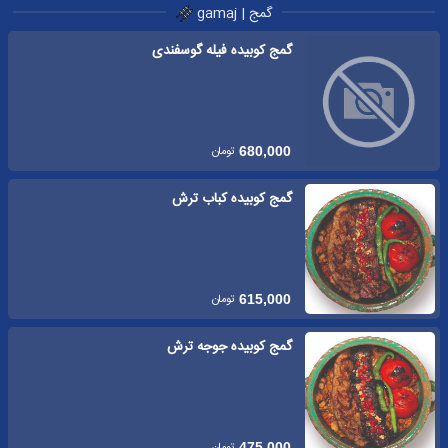
گمج | gamaj
گمج کوبیده فیله گوسفندی
تومان
680,000
گمج کوبیده کباب ترش
تومان
615,000
گمج کوبیده جوجه ترش
تومان
475,000