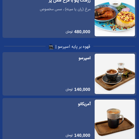
زرشک پلو با مرغ سس پز
مرغ (ران یا سینه) ، سس مخصوص
تومان
480,000
قهوه بر پایه اسپرسو |
اسپرسو
تومان
140,000
آمریکانو
تومان
140,000