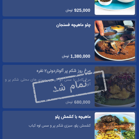
تومان
925,000
چلو ماهیچه فسنجان
تومان
1,380,000
مرغ روز شکم پر آلوناردونی2 نفره
مرغ کامل با سس آلو ناردون، سبزی های محلی شکم پر و
آلو
تومان
680,000
ماهیچه با کشمش پلو
کشمش پلو، سبزی شکم پر و سس لوه کباب