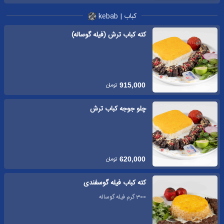
کباب | kebab
کته کباب ترش (فیله گوساله)
تومان
915,000
چلو جوجه کباب ترش
تومان
620,000
کته کباب فیله گوسفندی
300 گرم فیله گوساله