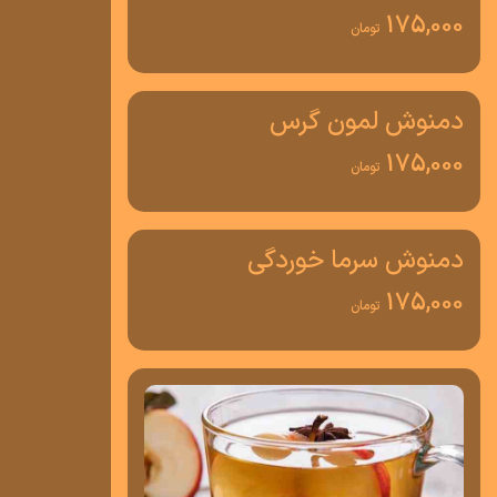
175,000
تومان
دمنوش لمون گرس
175,000
تومان
دمنوش سرما خوردگی
175,000
تومان