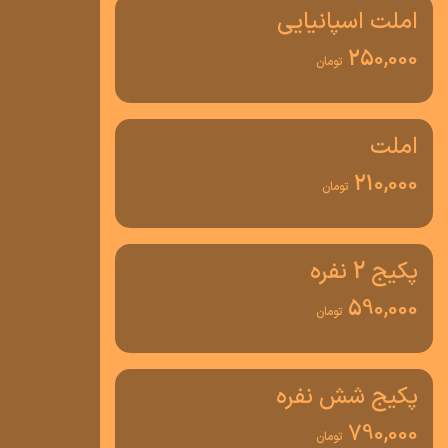
املت اسپانیایی
250,000
تومان
املت
210,000
تومان
پکیج 2 نفره
590,000
تومان
پکیج شش نفره
790,000
تومان