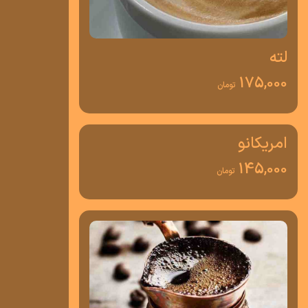
لته
175,000
تومان
امریکانو
145,000
تومان