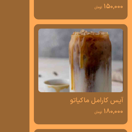
150,000
تومان
آیس کارامل ماکیاتو
180,000
تومان