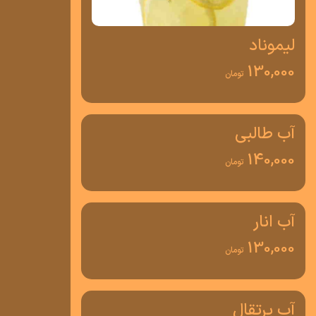
لیموناد
130,000
تومان
آب طالبی
140,000
تومان
آب انار
130,000
تومان
آب پرتقال