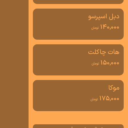
دبل اسپرسو
140,000
تومان
هات چاکلت
150,000
تومان
موکا
175,000
تومان