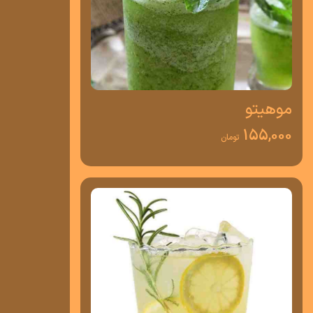
موهیتو
155,000
تومان