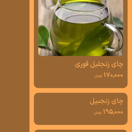
چای زنجلیل قوری
170,000
تومان
چای زنجبیل
195,000
تومان