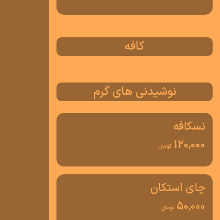
کافه
نوشیدنی های گرم
نسکافه
120,000
تومان
چای استکان
50,000
تومان