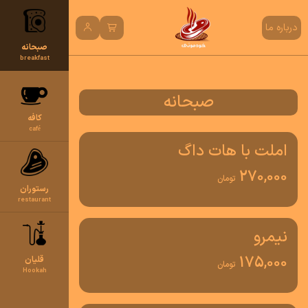
درباره ما
صبحانه
breakfast
صبحانه
کافه
café
املت با هات داگ
270,000
تومان
رستوران
restaurant
نیمرو
175,000
قلیان
تومان
Hookah