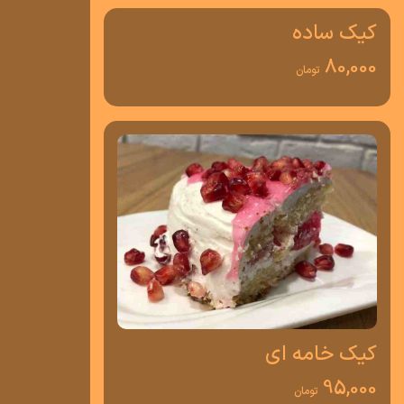
کیک ساده
80,000
تومان
کیک خامه ای
95,000
تومان