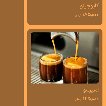
کاپوچینو
185,000
تومان
اسپرسو
125,000
تومان