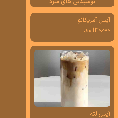
نوشیدنی های سرد
آیس آمریکانو
130,000
تومان
آیس لته