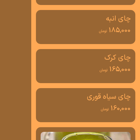
چای انبه
185,000
تومان
چای کرک
165,000
تومان
چای سیاه قوری
160,000
تومان