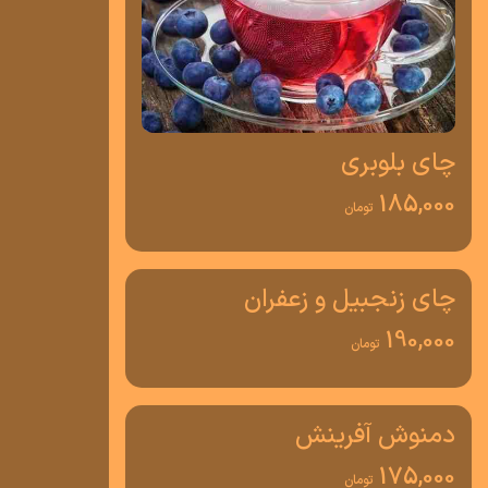
چای بلوبری
185,000
تومان
چای زنجبیل و زعفران
190,000
تومان
دمنوش آفرینش
175,000
تومان