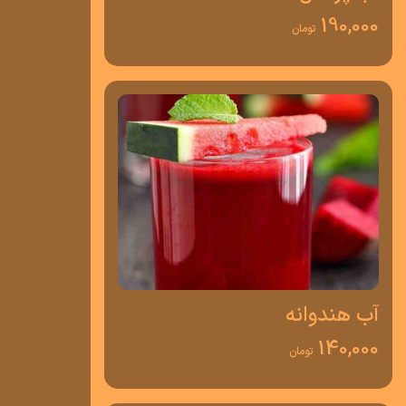
190,000
تومان
آب هندوانه
140,000
تومان