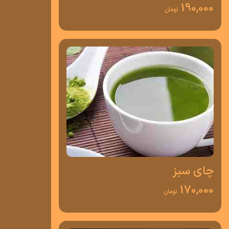
190,000
تومان
چای سبز
170,000
تومان