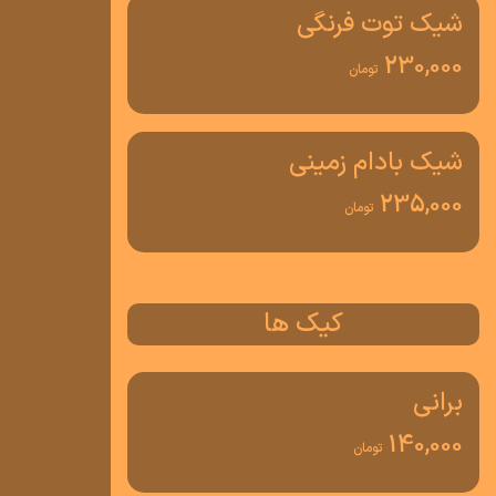
شیک توت فرنگی
230,000
تومان
شیک بادام زمینی
235,000
تومان
کیک ها
برانی
140,000
تومان