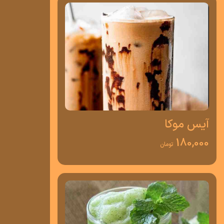
آیس موکا
180,000
تومان