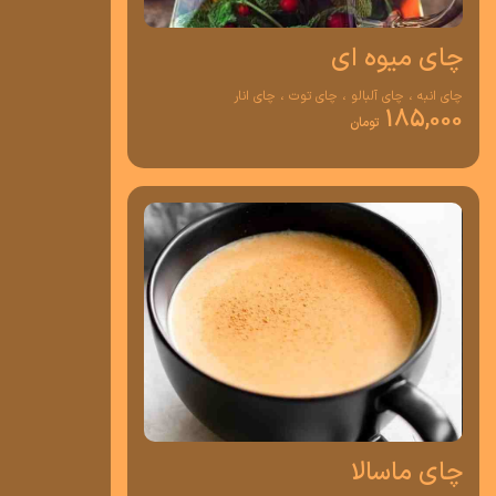
چای میوه ای
چای انبه ، چای آلبالو ، چای توت ، چای انار
185,000
تومان
چای ماسالا