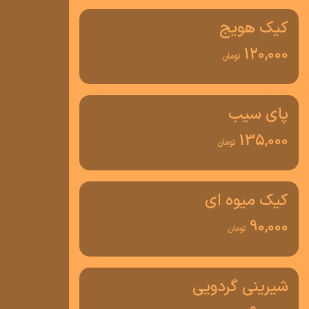
کیک هویج
120,000
تومان
پای سیب
135,000
تومان
کیک میوه ای
90,000
تومان
شیرینی گردویی