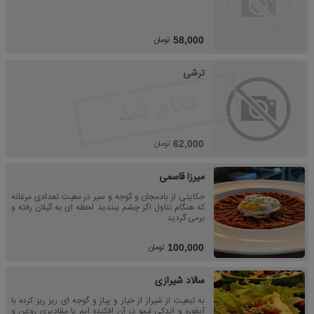
تومان
58,000
ترشی
تومان
62,000
میرزا قاسمی
حکایتی از بادمجان و گوجه و سیر در معیت تعدادی مرغانه
که هنگام تناول اگر چشم ببندید لحظه ای به گیلان رفته و
برمی گردید
تومان
100,000
سالاد شیرازی
به تبعیت از شیراز از خیار و پیاز و گوجه ای ریز ریز کرده با
آبغوره و اندکی لیمو در آن افکنده ایم با مقادیری روغن و