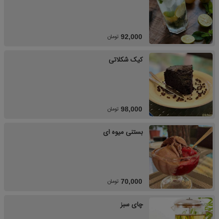
تومان
92,000
کیک شکلاتی
تومان
98,000
بستنی میوه ای
تومان
70,000
چای سبز