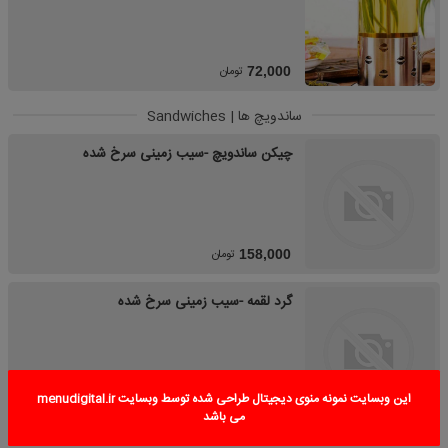
تومان
72,000
ساندویچ ها | Sandwiches
چیکن ساندویچ -سیب زمینی سرخ شده
تومان
158,000
گرد لقمه -سیب زمینی سرخ شده
این وبسایت نمونه منوی دیجیتال طراحی شده توسط وبسایت menudigital.ir
تومان
162,000
می باشد