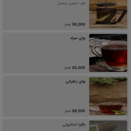
هل، دارچین، زنجبیل
تومان
98,000
چای سیاه
تومان
60,000
چای زعفرانی
تومان
88,000
باقلوا استانبولی