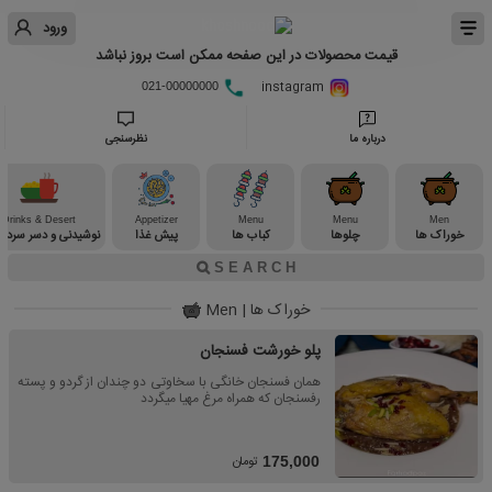
ورود
قیمت محصولات در این صفحه ممکن است بروز نباشد
instagram
021-00000000
درباره ما
نظرسنجی
Drinks & Desert
Appetizer
Menu
Menu
Men
خوراک ها
چلوها
کباب ها
پیش غذا
نوشیدنی و دسر سرد و
خوراک ها | Men
پلو خورشت فسنجان
همان فسنجان خانگی با سخاوتی دو چندان از گردو و پسته
رفسنجان که همراه مرغ مهیا میگردد
تومان
175,000