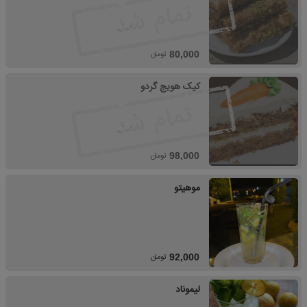
تومان
80,000
کیک هویج گردو
تومان
98,000
موهیتو
تومان
92,000
لیموناد