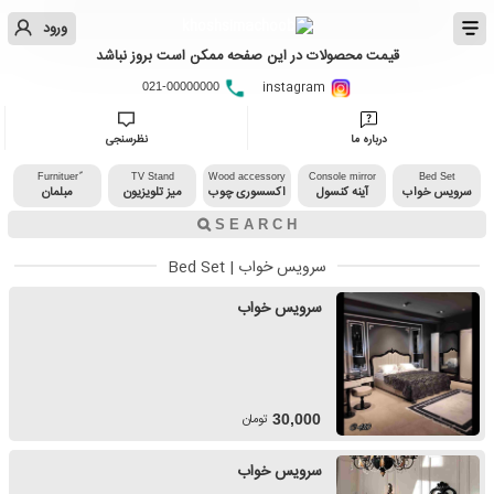
ورود
قیمت محصولات در این صفحه ممکن است بروز نباشد
instagram
021-00000000
درباره ما
نظرسنجی
TV Stand
Wood accessory
Console mirror
Bed Set
سرویس خواب
آینه کنسول
اکسسوری چوب
میز تلویزیون
مبلمان
سرویس خواب | Bed Set
سرویس خواب
تومان
30,000
سرویس خواب