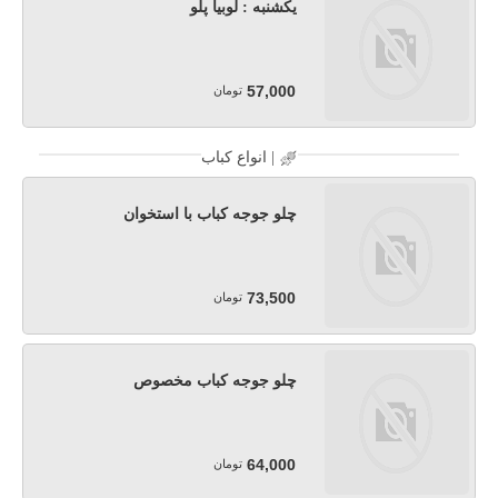
یکشنبه : لوبیا پلو
57,000
تومان
انواع کباب |
چلو جوجه کباب با استخوان
73,500
تومان
چلو جوجه کباب مخصوص
64,000
تومان