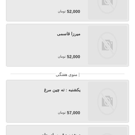
52,000
تومان
میرزا قاسمی
52,000
تومان
منوی هفتگی |
یکشنبه : ته چین مرغ
57,000
تومان