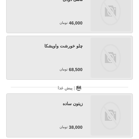
46,000
تومان
چلو خورشت واویشکا
68,500
تومان
پیش غذا |
زیتون ساده
38,000
تومان