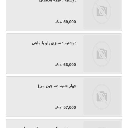
دوشنبه : قیمه بادمجان
59,000
تومان
دوشنبه : سبزی پلو با ماهی
66,000
تومان
چهار شنبه :ته چین مرغ
57,000
تومان