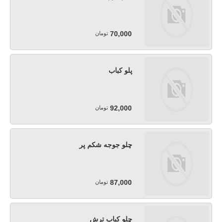
70,000
تومان
پلو کباب
92,000
تومان
چلو جوجه شکم پر
87,000
تومان
چلو کباب ترش