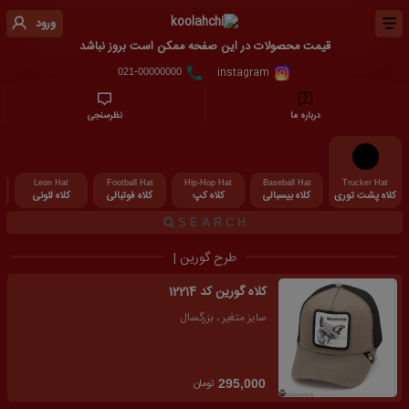
ورود
قیمت محصولات در این صفحه ممکن است بروز نباشد
instagram
021-00000000
درباره ما
نظرسنجی
Leon Hat
Football Hat
Hip-Hop Hat
Baseball Hat
Trucker Hat
کلاه پشت توری
کلاه بیسبالی
کلاه کپ
کلاه فوتبالی
کلاه لئونی
طرح گورین |
کلاه گورین کد 12214
سایز متغیر ، بزرگسال
تومان
295,000