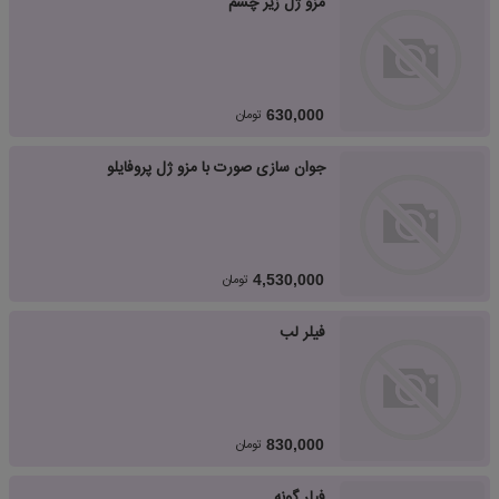
مزو ژل زیر چشم
تومان
630,000
جوان سازی صورت با مزو ژل پروفایلو
تومان
4,530,000
فیلر لب
تومان
830,000
فیلر گونه