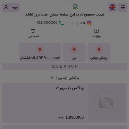
ورود
قیمت محصولات در این صفحه ممکن است بروز نباشد
instagram
021-00000000
درباره ما
نظرسنجی
پزشکی زیبایی
لیزر
RF Fractional آر اف فرکشنال
پزشکی زیبایی |
بوتاکس دیسپورت
تومان
1,830,000