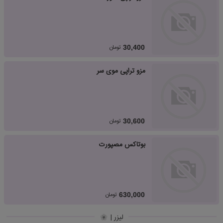
تومان
30,400
مزو تراپی موی سر
تومان
30,600
بوتاکس مصپورت
تومان
630,000
لیزر |