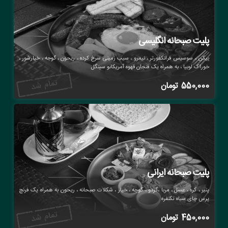
پلیت صبحانه انگلیسی
بیکن ، سوسیس فرانکفورتر ، نیمرو ، سیب زمینی سرخ کرده ، ریحون ، گوجه ، خیارشور ،
خوراک لوبیا ، به همراه یک فنجان قهوه آمریکانو سینگل
550,000
تومان
پلیت صبحانه ایرانی
پنیر ، کره ، عسل ، مربا ،گردو ، گوجه ، خیار ، شکلات صبحانه ، ریحون به همراه یک فرنچ
پرس چای سیاه تکنفره
450,000
تومان