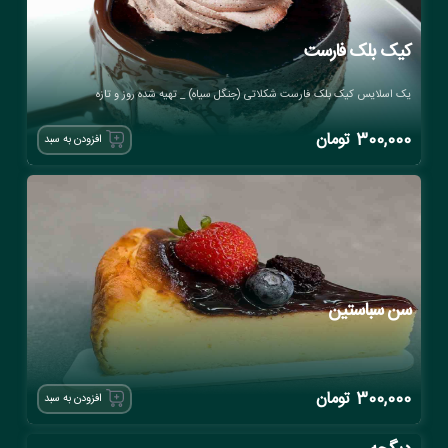
کیک بلک فارست
یک اسلایس کیک بلک فارست شکلاتی (جنگل سیاه) _ تهیه شده روز و تازه
300,000
تومان
افزودن به سبد
سن سباستین
300,000
تومان
افزودن به سبد