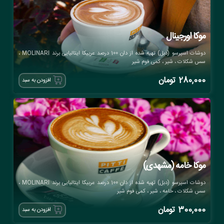
موکا اورجینال
دوشات اسپرسو (دبل) تهیه شده از دان 100 درصد عربیکا ایتالیایی برند MOLINARI ،
سس شکلات ، شیر ، کمی فوم شیر
280,000
تومان
افزودن به سبد
موکا خامه (مشهدی)
دوشات اسپرسو (دبل) تهیه شده از دان 100 درصد عربیکا ایتالیایی برند MOLINARI ،
سس شکلات ، خامه ، شیر ، کمی فوم شیر
300,000
تومان
افزودن به سبد