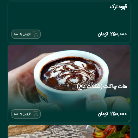
قهوه ترک
250,000
تومان
افزودن به سبد
هات چاکلت (شکلات داغ)
250,000
تومان
افزودن به سبد