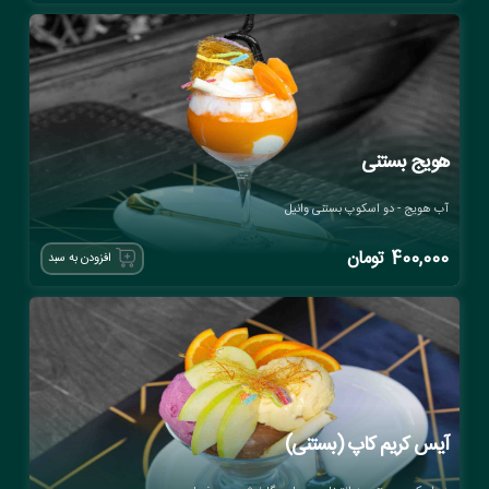
هویج بستنی
آب هویج - دو اسکوپ بستنی وانیل
400,000
تومان
افزودن به سبد
آیس کریم کاپ (بستنی)