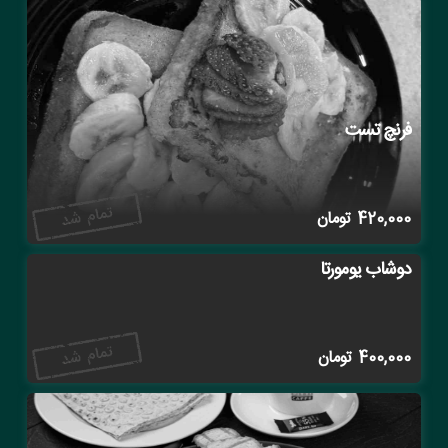
فرنچ تست
420,000
تومان
دوشاب یومورتا
400,000
تومان