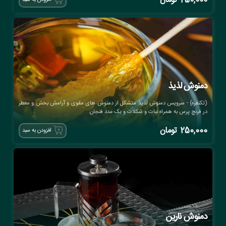
250,000
تومان
افزودن به سبد
دمنوش لذیذ
(تکنفره) - سرویس دمنوش لذیذ متشکل از دمنوش های مقوی و آرامش بخش و معطر
در فرنچ پرس به همراه نبات و شکلات و یک عدد فنجان
250,000
تومان
افزودن به سبد
دمنوش نارین