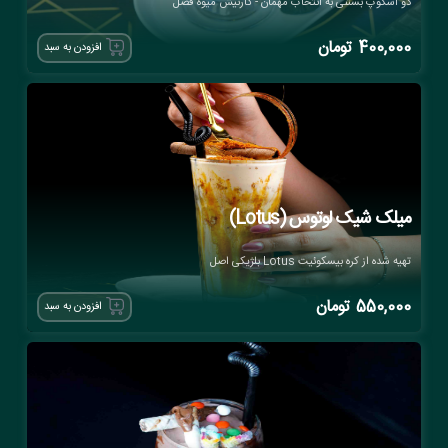
دو اسکوپ بستنی به انتخاب مهمان - گارنیش میوه فصل
400,000
تومان
افزودن به سبد
میلک شیک لوتوس (Lotus)
تهیه شده از کره بیسکوئیت Lotus بلژیکی اصل
550,000
تومان
افزودن به سبد