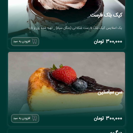
کیک بلک فارست
یک اسلایس کیک بلک فارست شکلاتی (جنگل سیاه) _ تهیه شده روز و تازه
300,000
تومان
افزودن به سبد
سن سباستین
300,000
تومان
افزودن به سبد