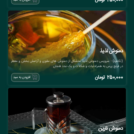
250,000
تومان
افزودن به سبد
دمنوش لذیذ
(تکنفره) - سرویس دمنوش لذیذ متشکل از دمنوش های مقوی و آرامش بخش و معطر
در فرنچ پرس به همراه نبات و شکلات و یک عدد فنجان
250,000
تومان
افزودن به سبد
دمنوش نارین