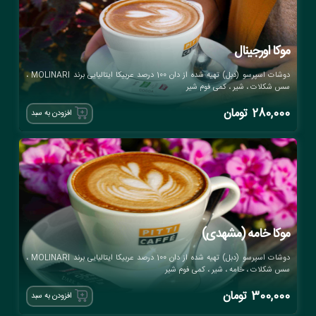
موکا اورجینال
دوشات اسپرسو (دبل) تهیه شده از دان 100 درصد عربیکا ایتالیایی برند MOLINARI ،
سس شکلات ، شیر ، کمی فوم شیر
280,000
تومان
افزودن به سبد
موکا خامه (مشهدی)
دوشات اسپرسو (دبل) تهیه شده از دان 100 درصد عربیکا ایتالیایی برند MOLINARI ،
سس شکلات ، خامه ، شیر ، کمی فوم شیر
300,000
تومان
افزودن به سبد