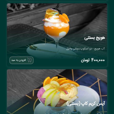
هویج بستنی
آب هویج - دو اسکوپ بستنی وانیل
400,000
تومان
افزودن به سبد
آیس کریم کاپ (بستنی)