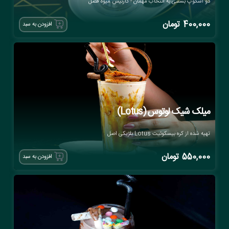
دو اسکوپ بستنی به انتخاب مهمان - گارنیش میوه فصل
400,000
تومان
افزودن به سبد
میلک شیک لوتوس (Lotus)
تهیه شده از کره بیسکوئیت Lotus بلژیکی اصل
550,000
تومان
افزودن به سبد