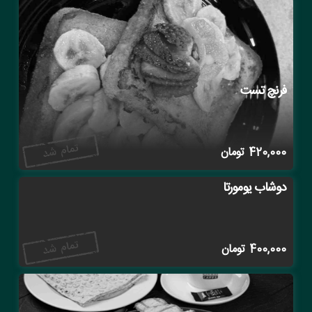
فرنچ تست
420,000
تومان
دوشاب یومورتا
400,000
تومان