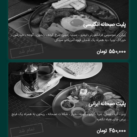
پلیت صبحانه انگلیسی
بیکن ، سوسیس فرانکفورتر ، نیمرو ، سیب زمینی سرخ کرده ، ریحون ، گوجه ، خیارشور ،
خوراک لوبیا ، به همراه یک فنجان قهوه آمریکانو سینگل
550,000
تومان
پلیت صبحانه ایرانی
پنیر ، کره ، عسل ، مربا ،گردو ، گوجه ، خیار ، شکلات صبحانه ، ریحون به همراه یک فرنچ
پرس چای سیاه تکنفره
450,000
تومان