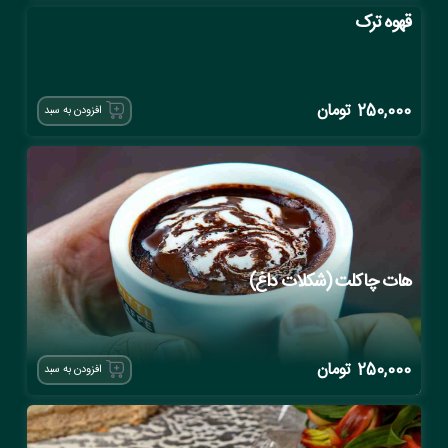
قهوه ترک
250,000
تومان
افزودن به سبد
هات چاکلت (شکلات داغ)
250,000
تومان
افزودن به سبد