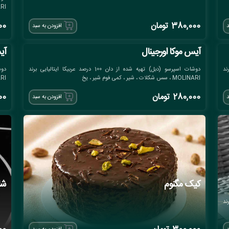
ARI
380,000
تومان
00
د
افزودن به سبد
آیس موکا اورجینال
آی
ی برند
دوشات اسپرسو (دبل) تهیه شده از دان 100 درصد عربیکا ایتالیایی برند
MOLINARI ، سس شکلات ، شیر ، کمی فوم شیر ، یخ
MOLINARI ، س
280,000
تومان
00
د
افزودن به سبد
کیک مگنوم
شل
ی برند