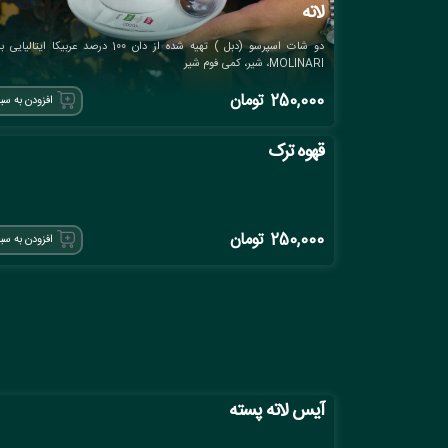
لاته
دو شات اسپرسو (دبل ) تهیه شده از دان 100 درصد عربیکا ایتالیای
MOLINARI، شیر، کمی فوم شیر
250,000
تومان
افزودن به سب
قهوه ترک
250,000
تومان
افزودن به سب
آیس لاته پسته