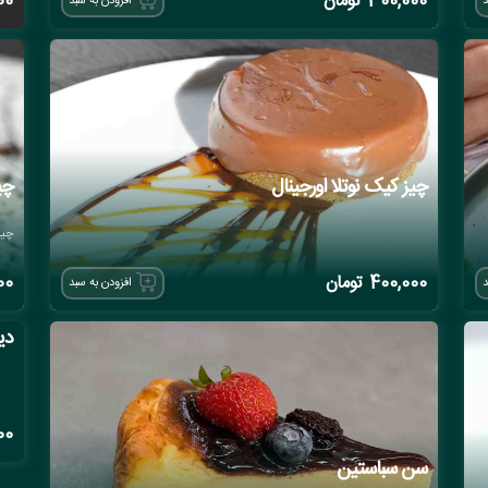
300,000
تومان
00
د
افزودن به سبد
چیز کیک نوتلا اورجینال
چی
چیز
400,000
تومان
00
د
افزودن به سبد
دی
00
سن سباستین