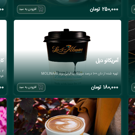
250,000
تومان
00
د
افزودن به سبد
آمریکانو دبل
کا
تهیه شده از دان 100 درصد عربیکا ایتالیایی برند MOLINARI
فوم
180,000
تومان
00
د
افزودن به سبد