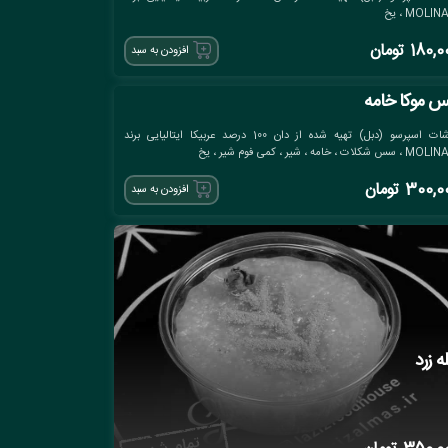
MOLIN ، یخ
180,0
تومان
افزودن به سبد
س موکا خامه
دوشات اسپرسو (دبل) تهیه شده از دان 100 درصد عربیکا ایتالیایی برند
س شکلات ، خامه ، شیر ، کمی فوم شیر ، یخ
300,0
تومان
افزودن به سبد
ه زرد