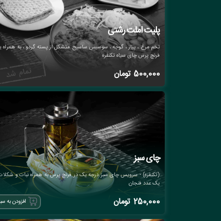
پلیت املت رشتی
تخم مرغ ، پیاز ، گوجه ، سوسیس ساسیج متشکل از پسته گردو ، به همراه 
فرنچ پرس چای سیاه تکنفره
500,000
تومان
چای سبز
(تکنفره) - سرویس چای سبز درجه یک در فرنچ پرس به همراه نبات و شکلات
یک عدد فنجان
250,000
تومان
افزودن به سب