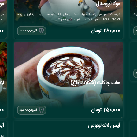
موکا اورجینال
مو
ی برند
دوشات اسپرسو (دبل) تهیه شده از دان 100 درصد عربیکا ایتالیایی برند
MOLINARI ، سس شکلات ، شیر ، کمی فوم شیر
MOLINARI ، 
280,000
تومان
00
د
افزودن به سبد
د
هات چاکلت (شکلات داغ)
لا
250,000
تومان
00
افزودن به سبد
آیس لاته لوتوس
آی