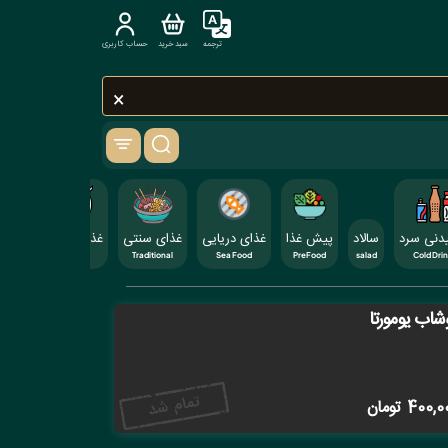
ترجمه
سبد خرید
حساب کاربری
×
دنی سرد
سالاد
پیش غذا
غذای دریایی
غذای سنتی
غذای ایرانی
است
teak
Iranian
Traditional
Sea Food
PreFood
salad
Cold Dri
شاب یومورتا
400,0
تومان