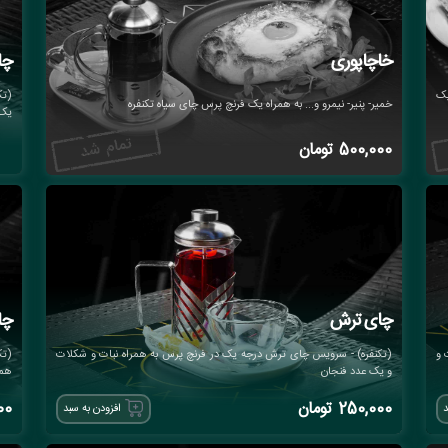
خاچاپوری
چا
یک
(تک
خمیر- پنیر- نیمرو و... به همراه یک فرنچ پرس چای سیاه تکنفره
یک 
500,000
تومان
چای ترش
چا
 و
(تکنفره) - سرویس چای ترش درجه یک در فرنچ پرس به همراه نبات و شکلات
(تک
و یک عدد فنجان
همر
250,000
تومان
00
د
افزودن به سبد