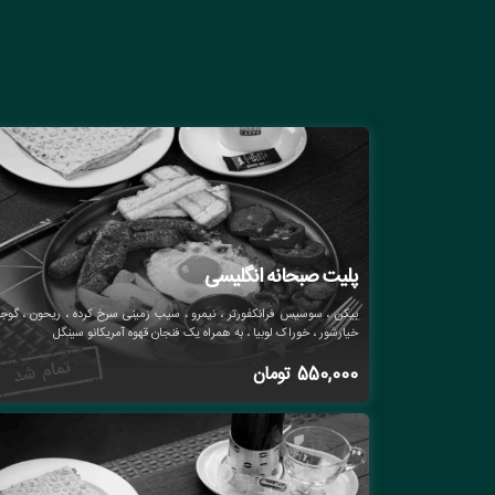
پلیت صبحانه انگلیسی
بیکن ، سوسیس فرانکفورتر ، نیمرو ، سیب زمینی سرخ کرده ، ریحون ، گوجه
خیارشور ، خوراک لوبیا ، به همراه یک فنجان قهوه آمریکانو سینگل
550,000
تومان