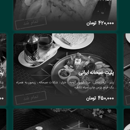
420,000
تومان
پلیت صبحانه ایرانی
پن
 ،
پنیر ، کره ، عسل ، مربا ،گردو ، گوجه ، خیار ، شکلات صبحانه ، ریحون به همراه
پنک
یک فرنچ پرس چای سیاه تکنفره
آمر
450,000
تومان
00