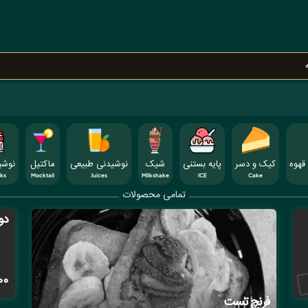
قهوه
کیک و دسر
پایه بستنی
شیک
نوشیدنی طبیعی
ماکتیل
نوشی
nks
Mocktail
Juices
Milkshake
ICE
Cake
تمامی محصولات
دو
00
فرنچ تست