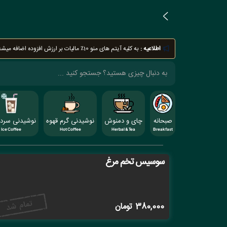
اطلاعیه :
به کلیه آیتم های منو 10٪ مالیات بر ارزش افزوده اضافه میشه
صبحانه
چای و دمنوش
نوشیدنی گرم قهوه
نوشیدنی سرد 
Ice Coffee
Hot Coffee
Herbal & Tea
Breakfast
سوسیس تخم مرغ
380,000
تومان