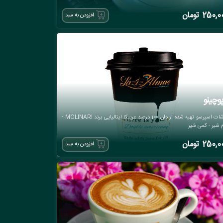
250,0
تومان
افزودن به سبد
پوچینو
2 شات اسپرسو تهیه شده از دان 100 درصد عربیکا ایتالیایی برند MOLINARI -
 شیر - کمی شیر
250,0
تومان
افزودن به سبد