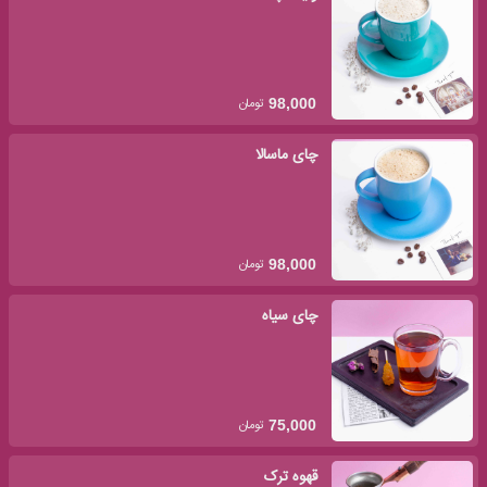
تومان
98,000
چای ماسالا
تومان
98,000
چای سیاه
تومان
75,000
قهوه ترک