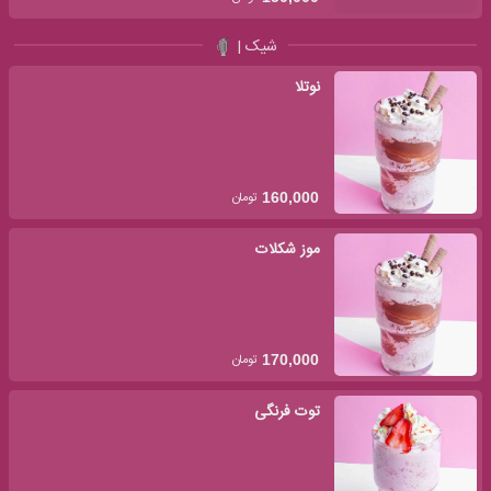
شیک |
نوتلا
تومان
160,000
موز شکلات
تومان
170,000
توت فرنگی