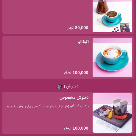
تومان
80,000
آفوگاتو
تومان
100,000
دمنوش |
دمنوش مخصوص
ترکیب گل گاو زبان،چای ترش،چای کوهی،چای ترش،به لیمو
تومان
100,000