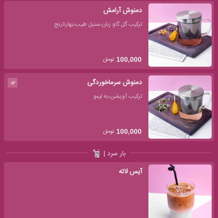
دمنوش آرامش
ترکیب گل گاو زبان،سنبل طیب،بهارنارنج
تومان
100,000
دمنوش سرماخوردگی
🌿
ترکیب آویشن،به لیمو
تومان
100,000
بار سرد |
آیس لاته