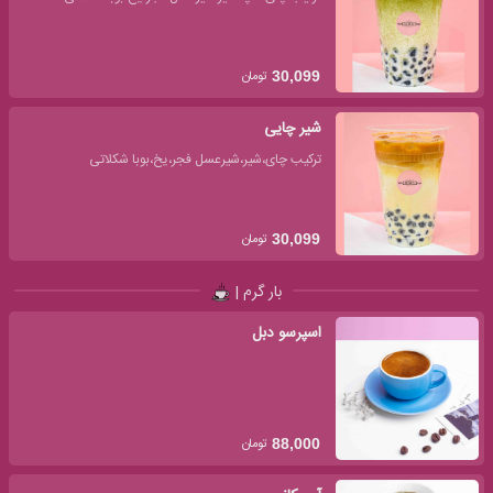
تومان
30,099
شیر چایی
ترکیب چای،شیر،شیرعسل فجر،یخ،بوبا شکلاتی
تومان
30,099
بار گرم |
اسپرسو دبل
تومان
88,000