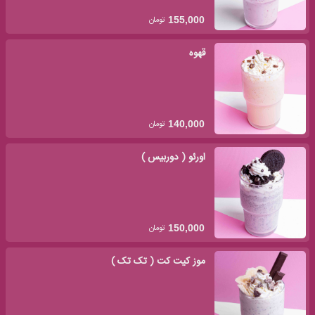
تومان
155,000
قهوه
تومان
140,000
اورئو ( دوربیس )
تومان
150,000
موز کیت کت ( تک تک )