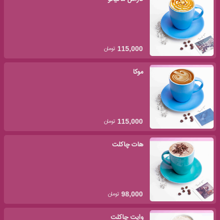
تومان
115,000
موکا
تومان
115,000
هات چاکلت
تومان
98,000
وایت چاکلت