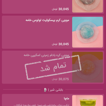
تومان
30,045
موچی کرم بیسکوئیت لوتوس خامه
تومان
30,045
موچی کره بادام زمینی اسکیپی خامه
تومان
30,075
بابلتی شیر |
ماچا
ترکیب چای ماچا،شیر،شیرعسل فجر،یخ،بوبا شکلاتی