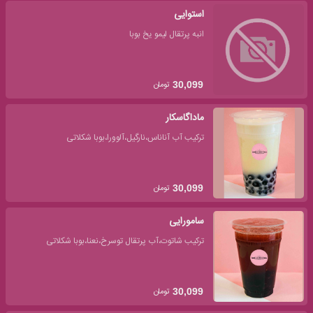
استوایی
انبه پرتقال لیمو یخ بوبا
تومان
30,099
ماداگاسکار
ترکیب آب آناناس،نارگیل،آلوورا،بوبا شکلاتی
تومان
30,099
سامورایی
ترکیب شاتوت،آب پرتقال توسرخ،نعنا،بوبا شکلاتی
تومان
30,099