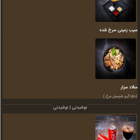
سیب زمینی سرخ شده
سالاد سزار
(150 گرم شنیسل مرغ )
نوشیدنی | نوشیدنی