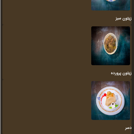
زیتون سبز
زیتون پرورده
دسر