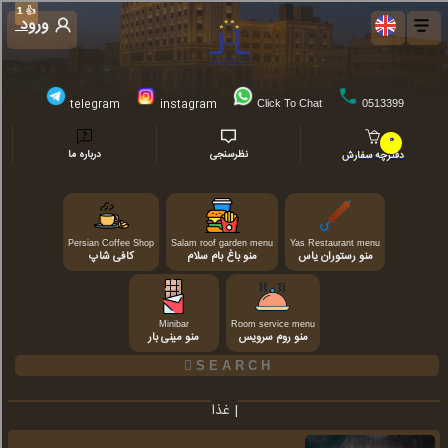
👍
👍
1
1
ورود
telegram
instagram
Click To Chat
0513399
0
نظرسنجی
درباره ما
دفترچه سفارش
Persian Coffee Shop
Salam roof garden menu
Yas Restaurant menu
منو رستوران یاس
منو باغ بام سلام
کافی شاپ
Minibar
Room service menu
منو روم سرویس
منو مینی بار
غذا |