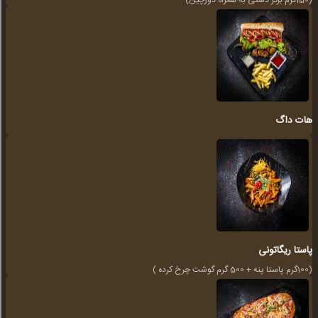
هات داگ
پاستا ریگاتونی
(100گرم پاستا پنه + 500 گرم گوشت چرخ کرده )