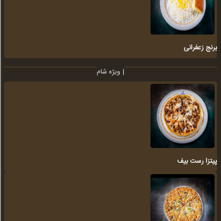
برنج زعفرانی
ویژه شام |
پیتزا رست بیف