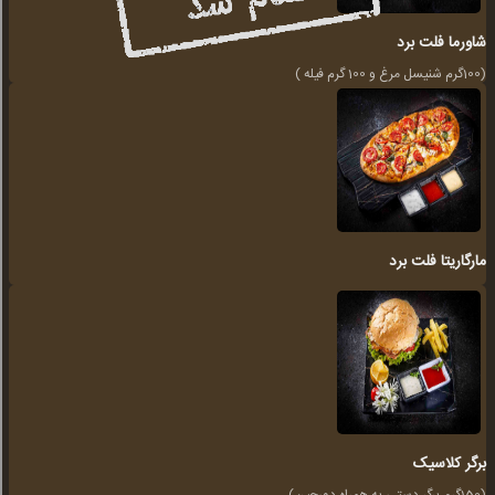
شاورما فلت برد
(100گرم شنیسل مرغ و 100 گرم فیله )
مارگاریتا فلت برد
برگر کلاسیک
(150گرم برگر دستی به همراه دورچین)