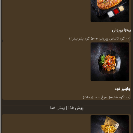
پیتزا پپرونی
(100گرم کالباس پپرونی + 150گرم پنیر پیتزا )
چاینیز فود
(100 گرم شنیسل مرغ + سبزیجات)
پیش غذا | پیش غذا