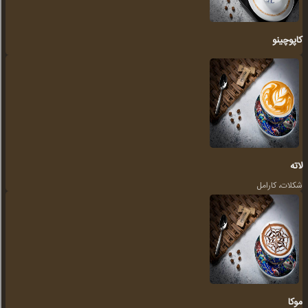
کاپوچينو
لاته
شکلات، کارامل
موکا