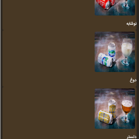
نوشابه
دوغ
دلستر