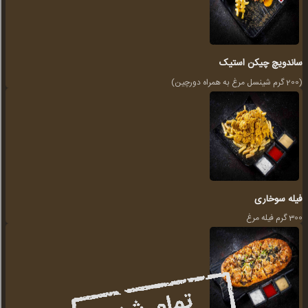
ساندویچ چیکن استیک
(200 گرم شینسل مرغ به همراه دورچین)
فیله سوخاری
300 گرم فیله مرغ