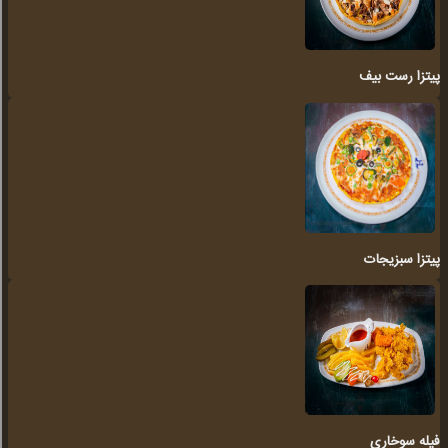
پیتزا رست بیف
پیتزا سبزیجات
فیله سوخاری