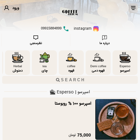
ورود
instagram
09915884899
درباره ما
نظرسنجی
Herbal
tea
coffee
Demi coffee
Esperso
اسپرسو
قهوه دمی
قهوه
چای
دمنوش
اسپرسو | Esperso
اسپرسو 100 % روبوستا
تومان
75,000