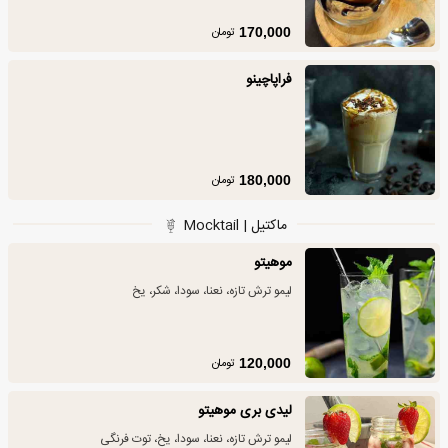
تومان
170,000
فراپاچینو
تومان
180,000
ماکتیل | Mocktail
موهیتو
لیمو ترش تازه، نعنا، سودا، شکر، یخ
تومان
120,000
لیدی بری موهیتو
لیمو ترش تازه، نعنا، سودا، یخ، توت فرنگی