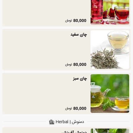
تومان
80,000
چای سفید
تومان
80,000
چای سبز
تومان
80,000
دمنوش | Herbal