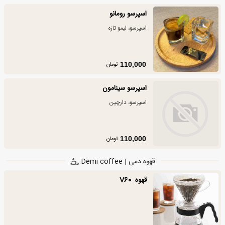
اسپرسو رومانو
اسپرسو، لیمو تازه
تومان
110,000
اسپرسو سینامون
اسپرسو، دارچین
تومان
110,000
قهوه دمی | Demi coffee
قهوه ‏ ‏V60