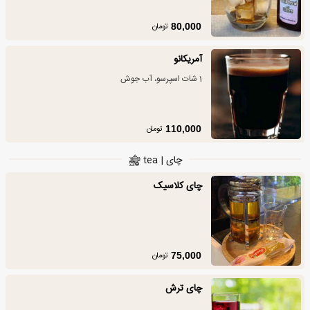
تومان
80,000
آمریکانو
1 شات اسپرسو، آب جوش
تومان
110,000
چای | tea
چای کلاسیک
تومان
75,000
چای ترش