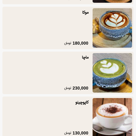
موکا
تومان
180,000
ماچا
تومان
230,000
کاپوچینو
تومان
130,000