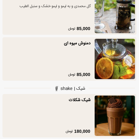
گل محمدی و به لیمو و لیمو خشک و سنبل الطیب
تومان
85,000
دمنوش میوه ای
تومان
85,000
شیک | shake
شیک شکلات
تومان
180,000