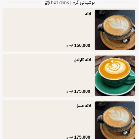
نوشیدنی گرم | hot drink
لاته
تومان
150,000
لاته کارامل
تومان
175,000
لاته عسل
تومان
175,000