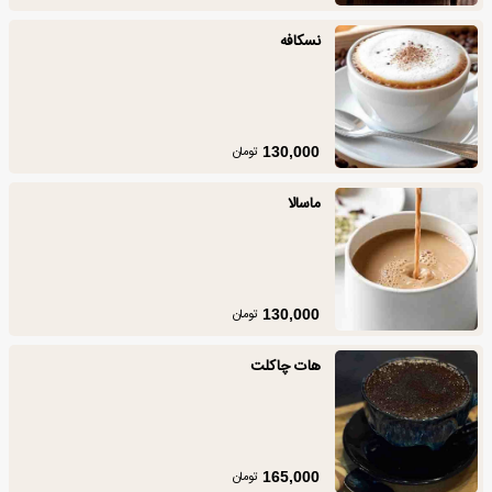
نسکافه
تومان
130,000
ماسالا
تومان
130,000
هات چاکلت
تومان
165,000