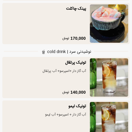
پینک چاکلت
تومان
170,000
نوشیدنی سرد | cold drink
تونیک پرتقال
آب گاز دار +اسپرسو+ آب پرتقال
تومان
140,000
تونیک لیمو
آب گاز دار + اسپرسو+ آب لیمو