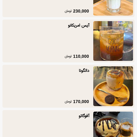
تومان
230,000
آیس امریکانو
تومان
110,000
دالگونا
تومان
170,000
آفوگاتو