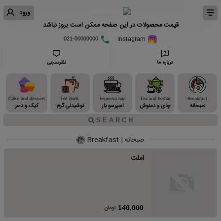
ورود
قیمت محصولات در این صفحه ممکن است بروز نباشد
instagram
021-00000000
درباره ما
نظرسنجی
Cake and dessert
hot drink
Esperso bar
Tea and herbal
Breakfast
صبحانه
چای و دمنوش
اسپرسو بار
نوشیدنی گرم
کیک و دسر
صبحانه | Breakfast
املت
تومان
140,000