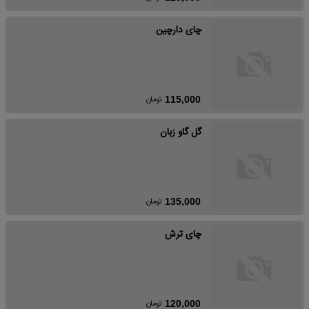
چای دارچین
تومان
115,000
گل گاو زبان
تومان
135,000
چای ترش
تومان
120,000