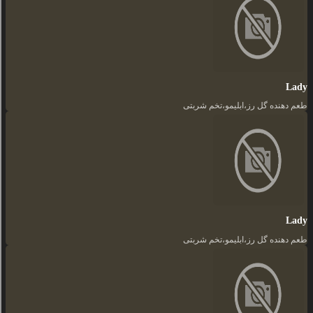
Lady
طعم دهنده گل رز،ابلیمو،تخم شربتی
Lady
طعم دهنده گل رز،ابلیمو،تخم شربتی