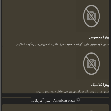
پیتزا مخصوص
سس گوجه،پنیر،قارچ،گوشت استیک،مرغ،فلفل دلمه،زیتون،پیاز،گوجه اسلایس
پیتزا کلاسیک
سس ماریانا،پنیر،قارچ،ژامبون،پپرونی،فلفل دلمه،زیتون،ذرت
پیتزا آمریکایی | American pizza