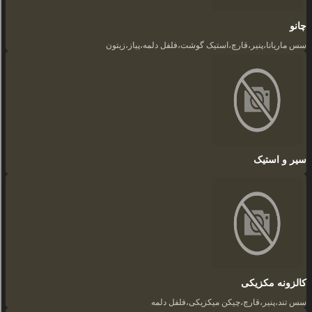
چانو
سس ماریانا،پنیر،قارچ،استیک گوشت،فلفل دلمه،پیاز،زیتون
سیر و استیک
کالزونه مکزیکی
سس تند،پنیر،قارچ،چیکن میکزیکی،فلفل دلمه