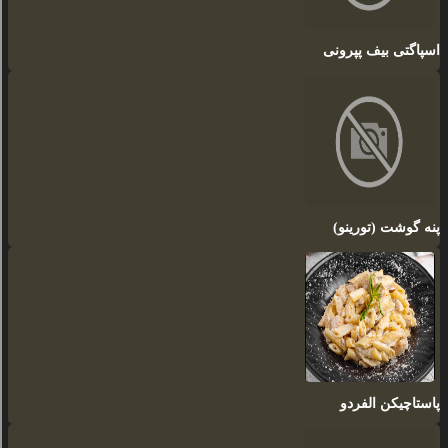
اسپاگتی بیف پپرونی
پنه گوشت (تورینو)
پاستاچیکن الفردو