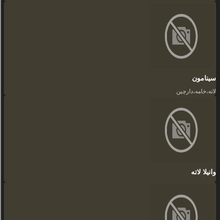
سینامون
لاته،خامه،دارچین
وانیلا لاته