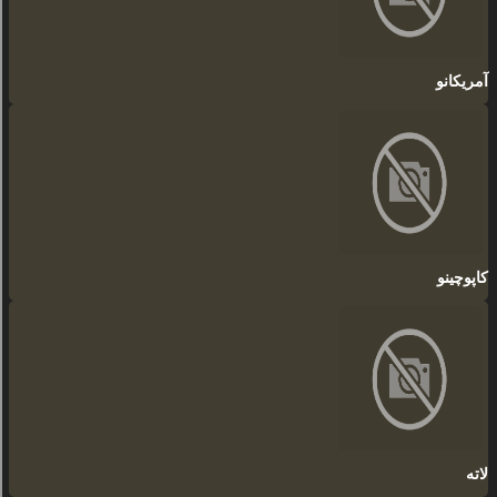
آمریکانو
کاپوچینو
لاته