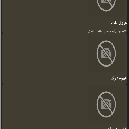
هیزل نات
لاته بهمراه طعم دهنده فندق
قهوه ترک