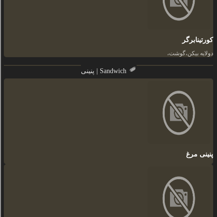
کورتینابرگر
دولایه بیکن،گوشت،
پنینی | Sandwich
پنینی مرغ