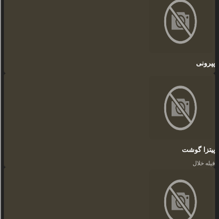
پپرونی
پیتزا گوشت
فیله خلال