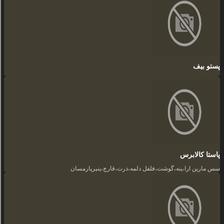
پستو بیف
پاستا کالابرس
سس مارین ارا،پنه،گوشت،فلفل دلمه،ذرت،قارچ،پنیرپارمسان