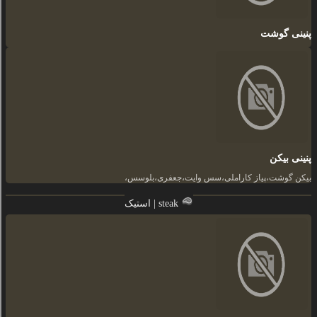
پنینی گوشت
پنینی بیکن
بیکن گوشت،پیاز کاراملی،سس وایت،جعفری،بلوسس،
استیک | steak