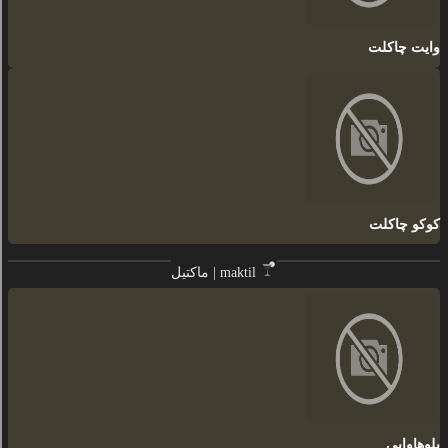
وایت چاکلت
کوکو چاکلت
ماکتیل | maktil
بلوهاوایی