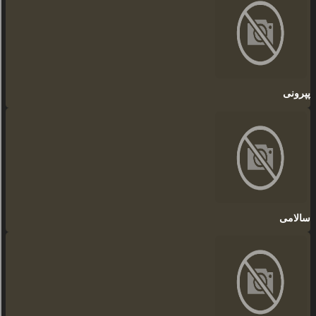
پپرونی
سالامی