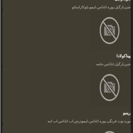
شیرنارگیل،پوره اناناس،لیمو،بلوکاراسائو
پیناکولادا
شیرنارگیل،اناناس،خامه
رینبو
پوره توت فرنگی،پوره اناناس،لیموترش،اب اناناس،اب انبه