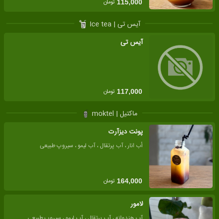
تومان
115,000
آیس تی | Ice tea
آیس تی
تومان
117,000
ماکتیل | moktel
پونت دیزآرت
أب انار ، آب پرتقال ، آب لیمو ، سیروپ طبیعی
تومان
164,000
لامور
آب هندوانه ، آب پرتقال ، آب لیمو ، سیروپ طبیعی