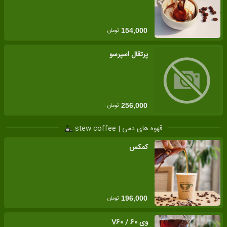
تومان
154,000
پرتقال اسپرسو
تومان
256,000
قهوه های دمی | stew coffee
کمکس
تومان
196,000
وی 60 / V60