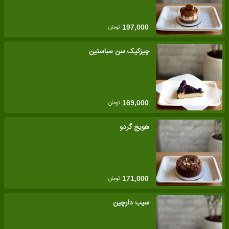
تومان
197,000
چیزکیک سن سباستین
تومان
169,000
هویج گردو
تومان
171,000
سیب دارچین