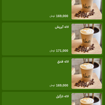
تومان
169,000
لاته آیریش
تومان
171,000
لاته فندق
تومان
169,000
لاته نارگیل