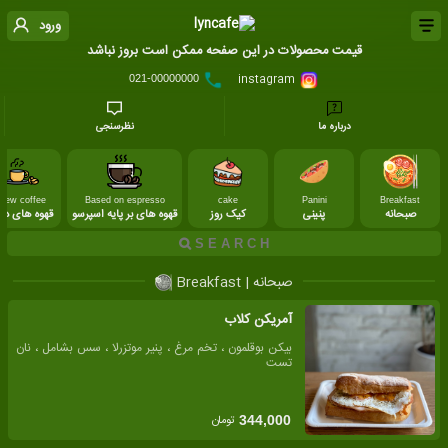
ورود
قیمت محصولات در این صفحه ممکن است بروز نباشد
instagram
021-00000000
درباره ما
نظرسنجی
stew coffee
Based on espresso
cake
Panini
Breakfast
صبحانه
پنینی
کیک روز
قهوه های بر پایه اسپرسو
قهوه های د
صبحانه | Breakfast
آمریکن کلاب
بیکن بوقلمون ، تخم مرغ ، پنیر موتزرلا ، سس بشامل ، نان
تست
تومان
344,000