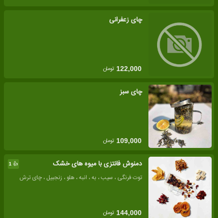
چای زعفرانی
تومان
122,000
چای سبز
تومان
109,000
دمنوش فانتزی با میوه های خشک
👍
1
توت فرنگی ، سیب ، به ، انبه ، هلو ، زنجبیل ، چای ترش
تومان
144,000