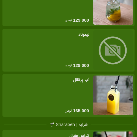
تومان
129,000
لیموناد
تومان
129,000
آب پرتقال
تومان
165,000
شرابه | Sharabeh
شرابه زعفران