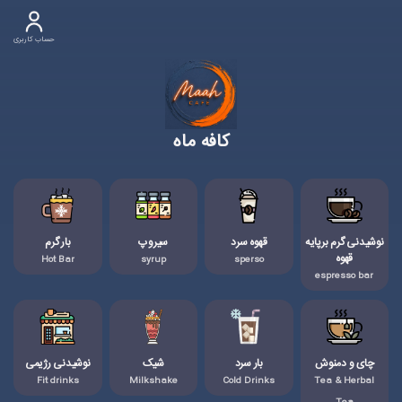
حساب کاربری
کافه ماه
نوشیدنی گرم برپایه
قهوه سرد
سیروپ
بار گرم
قهوه
Hot Bar
syrup
sperso
espresso bar
چای و دمنوش
بار سرد
شیک
نوشیدنی رژیمی
Fit drinks
Milkshake
Cold Drinks
Tea & Herbal