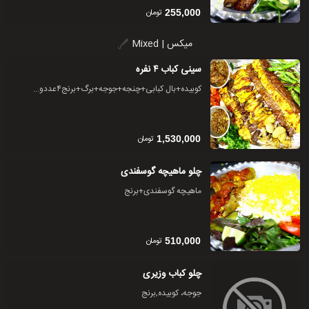
تومان
255,000
میکس | Mixed
سینی کباب ۴ نفره
کوبیده+بال کبابی+چنجه+جوجه+برگ+برنج۴عددو...
تومان
1,530,000
چلو ماهیچه گوسفندی
ماهیچه گوسفندی+برنج
تومان
510,000
چلو کباب وزیری
جوجه، کوبیده,برنج