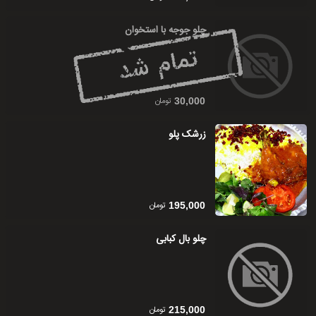
چلو جوجه با استخوان
تومان
30,000
زرشک پلو
تومان
195,000
چلو بال کبابی
تومان
215,000