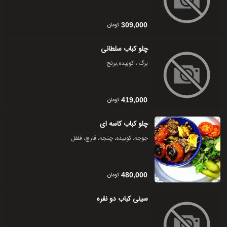
تومان
309,000
چلو کباب سلطانی
برگ ، کوبیده,برنج
تومان
419,000
چلو کباب کاسه ای
جوجه، کوبیده، چنجه، قارچ، فلفل
تومان
480,000
سینی کباب دو نفره