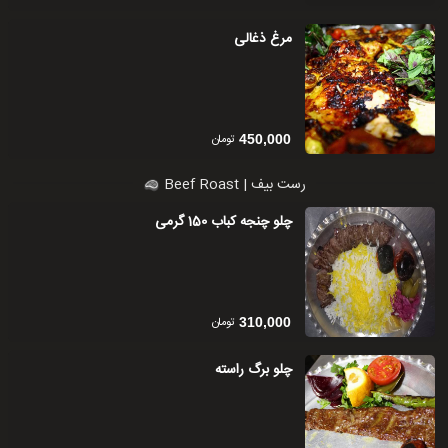
مرغ ذغالی
تومان
450,000
رست بیف | Beef Roast
چلو چنجه کباب 150 گرمی
تومان
310,000
چلو برگ راسته