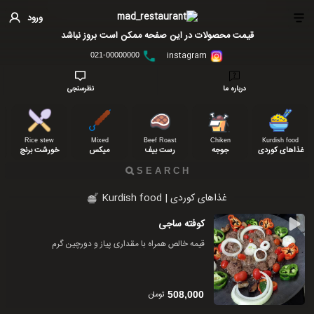
ورود
قیمت محصولات در این صفحه ممکن است بروز نباشد
instagram
021-00000000
درباره ما
نظرسنجی
Rice stew
Mixed
Beef Roast
Chiken
Kurdish food
غذاهای کوردی
جوجه
رست بیف
میکس
خورشت برنج
غذاهای کوردی | Kurdish food
کوفته ساجی
قیمه خالص همراه با مقداری پیاز و دورچین گرم
تومان
508,000