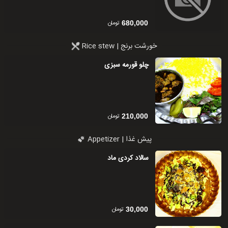
تومان
680,000
خورشت برنج | Rice stew
چلو قورمه سبزی
تومان
210,000
پیش غذا | Appetizer
سالاد کردی ماد
تومان
30,000