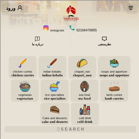
ورود
instagram
02166476855
نظرسنجی
درباره ما
chicken curries
indian kebabs
chapati_nan
soups and appetizer
chicken curries
indian kebabs
chapati_nan
soups and appetizer
vegetarian
rice specialites
sea food
lamb curries
vegetarian
rice specialites
sea food
lamb curries
Cake and desserts
cold drink
cake and desserts
cold drink