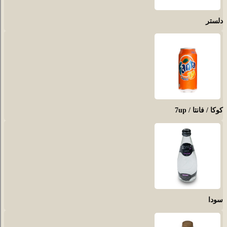
دلستر
کوکا / فانتا / 7up
سودا