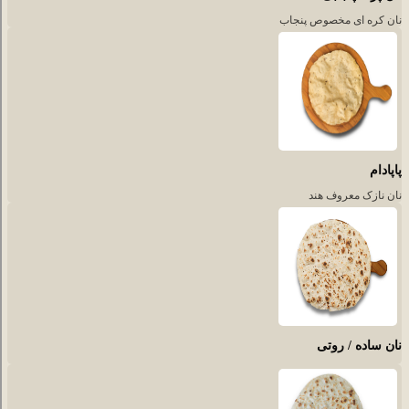
نان کره ای مخصوص پنجاب
پاپادام
نان نازک معروف هند
نان ساده / روتی