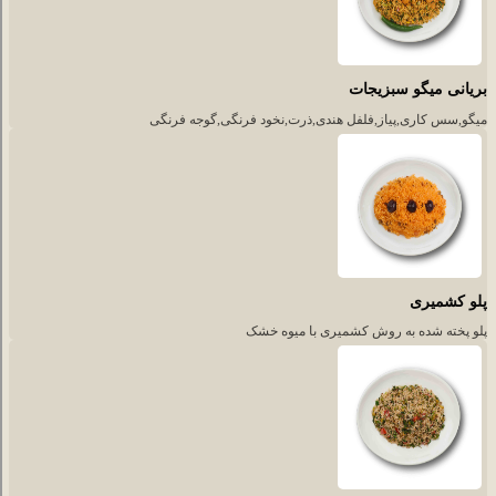
بریانی میگو سبزیجات
میگو,سس کاری,پیاز,فلفل هندی,ذرت,نخود فرنگی,گوجه فرنگی
پلو کشمیری
پلو پخته شده به روش کشمیری با میوه خشک