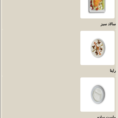
سالاد سبز
رایتا
ماست ساده