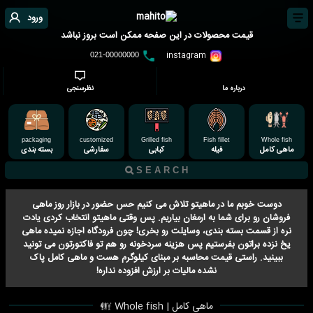
ورود
قیمت محصولات در این صفحه ممکن است بروز نباشد
instagram
021-00000000
درباره ما
نظرسنجی
packaging
customized
Grilled fish
Fish fillet
Whole fish
ماهی کامل
فیله
کبابی
سفارشی
بسته بندی
دوست خوبم ما در ماهیتو تلاش می کنیم حس حضور در بازار روز ماهی
فروشان رو برای شما به ارمغان بیاریم. پس وقتی ماهیتو انتخاب کردی یادت
نره از قسمت بسته بندی، وسایلت رو بخری! چون فرودگاه اجازه نمیده ماهی
یخ نزده براتون بفرستیم پس هزینه سردخونه رو هم تو فاکتورتون می تونید
ببینید. راستی قیمت محاسبه بر مبنای کیلوگرم هست و ماهی کامل پاک
نشده مالیات بر ارزش افزوده نداره!
ماهی کامل | Whole fish