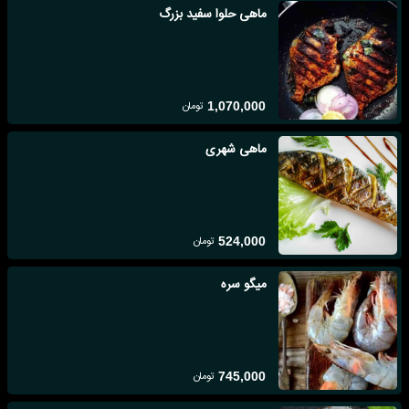
ماهی حلوا سفید بزرگ
تومان
1,070,000
ماهی شهری
تومان
524,000
میگو سره
تومان
745,000