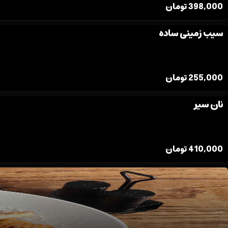
398,000
تومان
سیب زمینی ساده
255,000
تومان
نان سیر
410,000
تومان