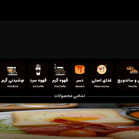
 و ساندویچ
غذای اصلی
دسر
قهوه گرم
قهوه سرد
نوشیدنی گرم
Hot drink
Ice Coffe
Hot Coffe
dessert
Main course
Pennie
تمامی محصولات