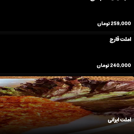
259,000
تومان
املت قارچ
240,000
تومان
املت ایرانی