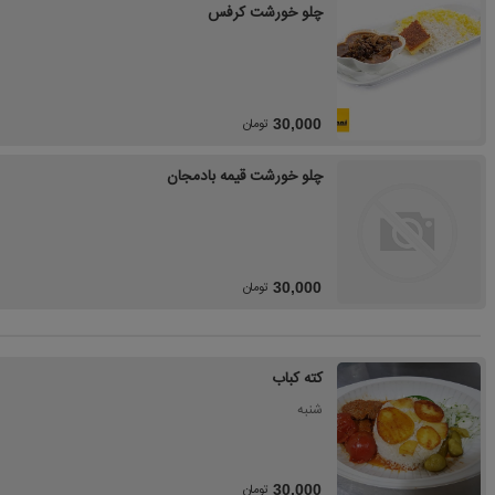
چلو خورشت کرفس
تومان
30,000
چلو خورشت قیمه بادمجان
تومان
30,000
کته کباب
شنبه
تومان
30,000