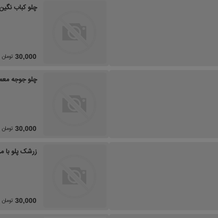
چلو کباب نگین 
تومان
30,000
چلو جوجه معم
تومان
30,000
زرشک پلو با م
تومان
30,000