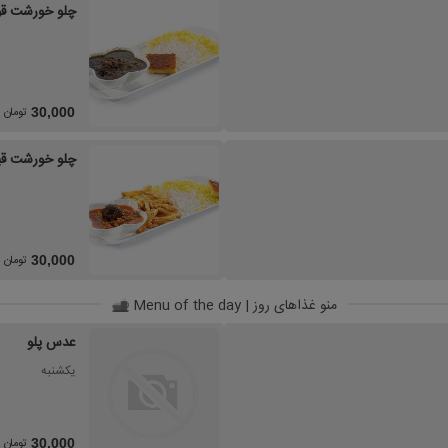
چلو خورشت قو
تومان
30,000
چلو خورشت قی
تومان
30,000
منو غذاهای روز | Menu of the day
عدس پلو
یکشنبه
تومان
30,000