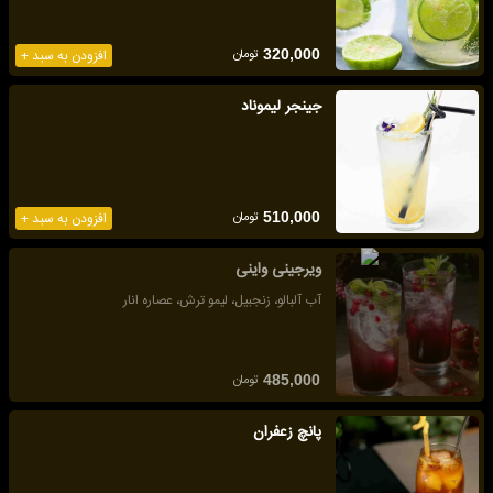
تومان
320,000
افزودن به سبد +
جینجر لیموناد
تومان
510,000
افزودن به سبد +
ویرجینی واینی
آب آلبالو، زنجبیل، لیمو ترش، عصاره انار
تومان
485,000
پانچ زعفران