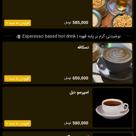
تومان
585,000
افزودن به سبد +
نوشیدنی گرم بر پایه قهوه | Esperesso based hot drink
نسکافه
تومان
650,000
افزودن به سبد +
اسپرسو دبل
تومان
580,000
افزودن به سبد +