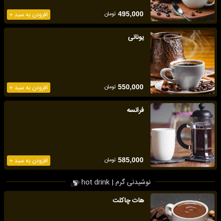
تومان
495,000
افزودن به سبد +
یونانی
تومان
550,000
افزودن به سبد +
فرانسه
تومان
585,000
افزودن به سبد +
نوشیدنی گرم | hot drink
هات چاکلت