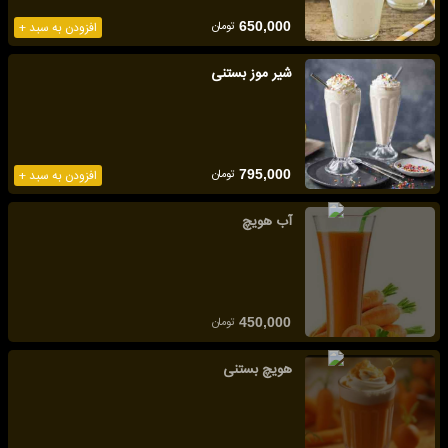
تومان
650,000
افزودن به سبد +
شیر موز بستنی
تومان
795,000
افزودن به سبد +
آب هویچ
تومان
450,000
هویچ بستنی