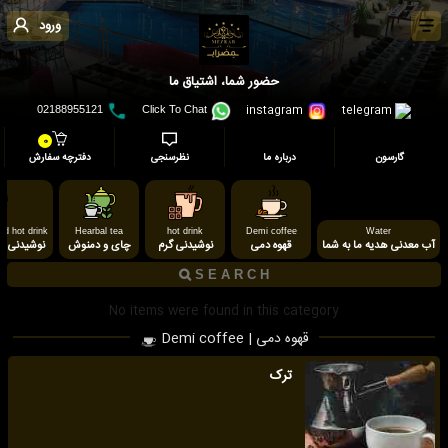
ورود
حضور شما، اشتیاق ما
instagram
telegram
02188955121
Click To Chat
0
گارسون
درباره ما
نظرسنجی
دفترچه سفارش
d hot drink
Hearbal tea
hot drink
Demi coffee
Water
آب معدنی هدیه ما به شما
قهوه دمی
نوشیدنی گرم
چای و دمنوش
نوشیدنی گرم
No items were found in this category
قهوه دمی | Demi coffee
ترک