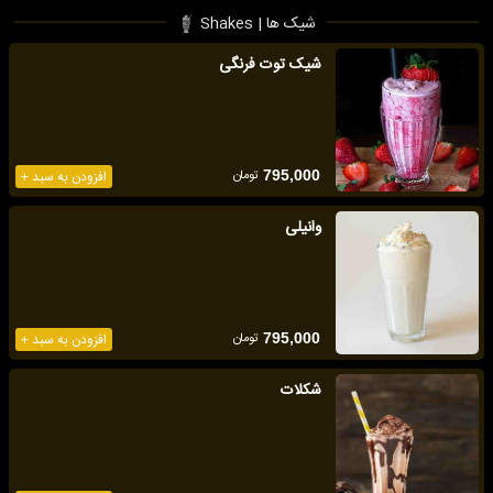
شیک ها | Shakes
شیک توت فرنگی
تومان
795,000
افزودن به سبد +
وانیلی
تومان
795,000
افزودن به سبد +
شکلات