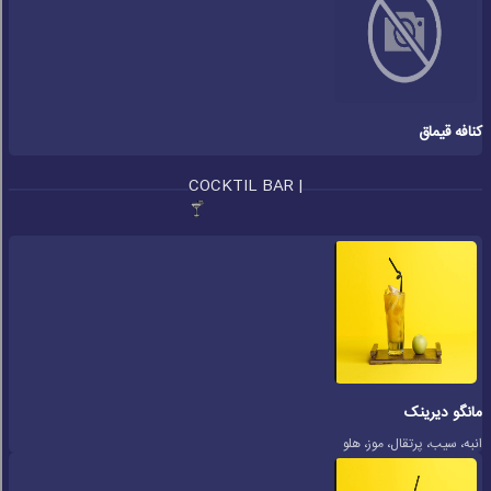
کنافه قیماق
COCKTIL BAR |
مانگو دیرینک
انبه، سیب، پرتقال، موز، هلو