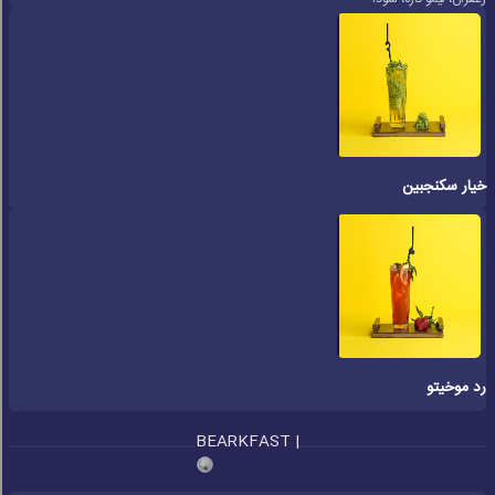
خیار سکنجبین
رد موخیتو
BEARKFAST |