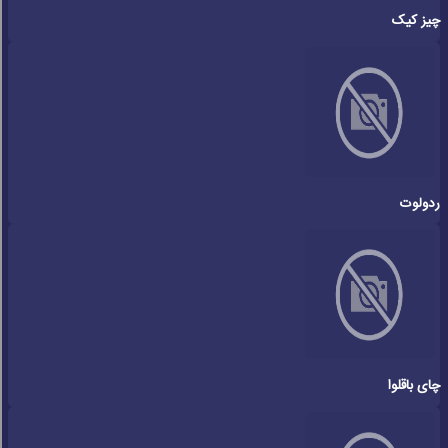
چیز کیک
ردولوت
چای باقلوا