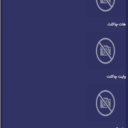
هات چاکلت
وایت چاکلت