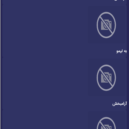
به لیمو
آرامبخش