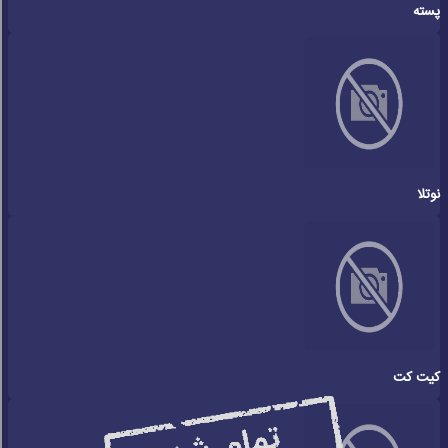
پسته
نوتلا
کیت کت