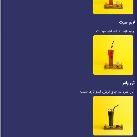
لایم سیت
لیمو تازه، نعناع، انار، مرکبات
تی پامر
انار، سرد دم چای ترش، لیمو تازه، سیب