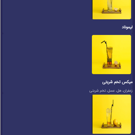
لیموناد
میکس تخم شربتی
زعفران، هل، عسل، تخم شربتی