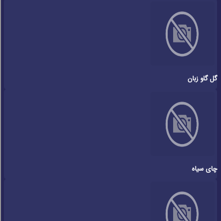
گل گاو زبان
چای سیاه