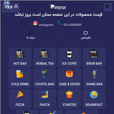
👍
👍
👍
👍
1
1
1
1
ورود
قیمت محصولات در این صفحه ممکن است بروز نباشد
instagram
021-00000000
نظرسنجی
درباره ما
HOT BAR
HERBAL TEA
ICE COFFE
BREW BAR
COLD DRINK
COCKTIL BAR
CAKE & DESER
SHAKE BAR
PIZZA
PASTA
STARTER
BEARKFAST