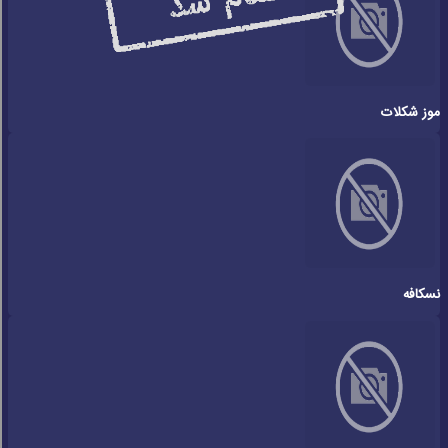
موز شکلات
نسکافه