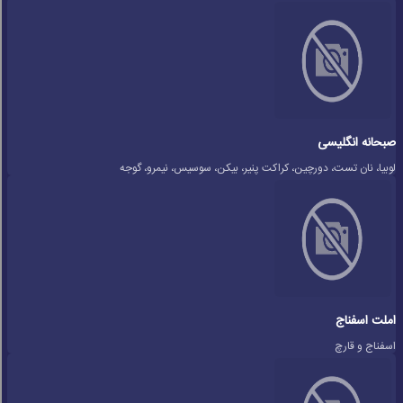
صبحانه انگلیسی
لوبیا، نان تست، دورچین، کراکت پنیر، بیکن، سوسیس، نیمرو، گوجه
املت اسفناج
اسفناج و قارچ