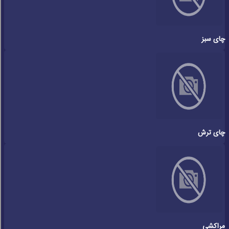
چای سبز
چای ترش
مراکشی