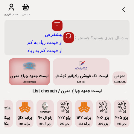
سبد خرید
حساب کاربری
پیشفرض
از قیمت زیاد به کم
از قیمت کم به زیاد
عمومی
لیست تک فروشی رادیاتور کوشش
لیست جدید چراغ مدرن
List cheragh
List tak
GENERAL
لیست جدید چراغ مدرن / List cheragh
پژو 405
پژو 206
پراید 132
پژو 207
رنو ال 90
پراید gtx
پیکان
پژو 405
پژو 206
پراید 132
پژو 207
رنو ال 90
پراید gtx
پیکان