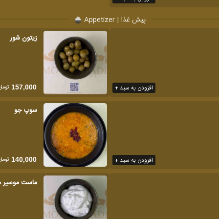
پیش غذا | Appetizer
زیتون شور
تومان
افزودن به سبد +
157,000
سوپ جو
تومان
افزودن به سبد +
140,000
ماست موسیر 