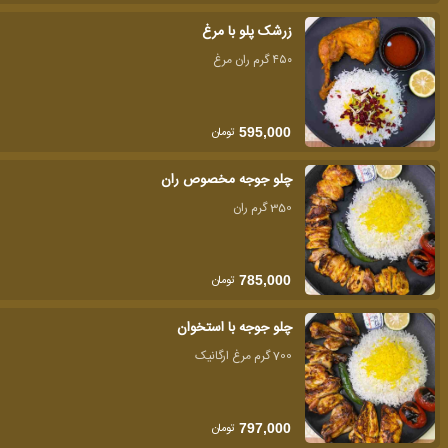
زرشک پلو با مرغ
۴۵۰ گرم ران مرغ
تومان
595,000
چلو جوجه مخصوص ران
350 گرم ران
تومان
785,000
چلو جوجه با استخوان
700 گرم مرغ ارگانیک
تومان
797,000