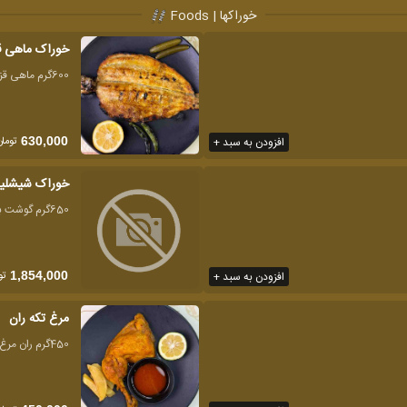
خوراکها | Foods
خوراک ماهی قز
600گرم ماهی قزل آلا
تومان
افزودن به سبد +
630,000
خوراک شیشلیک
650گرم گوشت بره شاندیز
تو
افزودن به سبد +
1,854,000
مرغ تکه ران
450گرم ران مرغ