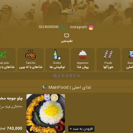
instagram
02136200340
نظرسنجی
ali polo
Tahchin
Drinks
Appetizer
Foods
Mai
اصلی
خوراکها
پیش غذا
نوشیدنی ها
غذاهای با ته چین
غذاهای با با
غذای اصلی | MainFood
چلو جوجه مخ
330گرم فیله مرغ
تومان
افزودن به سبد +
743,000