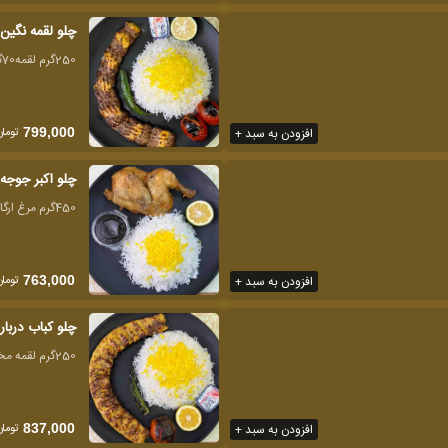
چلو لقمه نگین 
250گرم لقمه70گرم سینه رول شده
تومان
افزودن به سبد +
799,000
چلو اکبر جوجه
450گرم مرغ ارگانیک
تومان
افزودن به سبد +
763,000
چلو کباب دربا
250گرم لقمه مخصوص، 120فیله چرخ شده
تومان
افزودن به سبد +
837,000