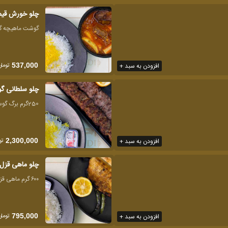
چلو خورش قیم
گوشت ماهیچه گو
تومان
افزودن به سبد +
537,000
چلو سلطانی گ
250گرم برگ گوسفندی250گرم لقمه مخصوص
تو
افزودن به سبد +
2,300,000
چلو ماهی قزل 
۶۰۰ گرم ماهی قزل آلا
تومان
افزودن به سبد +
795,000