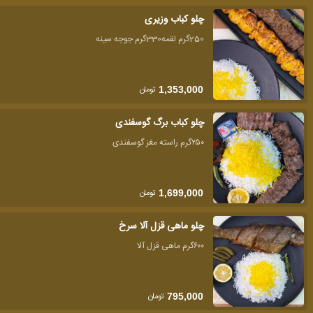
چلو کباب وزیری
250گرم لقمه330گرم جوجه سینه
تومان
1,353,000
چلو کباب برگ گوسفندی
۲۵۰گرم راسته مغز گوسفندی
تومان
1,699,000
چلو ماهی قزل آلا سرخ
۶۰۰گرم ماهی قزل آلا
تومان
795,000