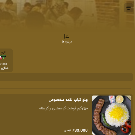
درباره ما
nFood
غذای 
چلو کباب لقمه مخصوص
250گرم گوشت گوسفندی و گوساله
تومان
739,000