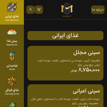
درباره ما
غذای ایرانی
irainian food
غذای ایرانی
پیش غذا
Appetizer
سینی مجلل
ماهیچه، گردن، جوجه بی استخوان، لقمه، جوجه کباب
ترش، پنچ پرس چلو
نوشیدنی
8,750,000
drink
تومان
سینی اعیانی
غذای فرنگی
Farengi food
جوجه کباب ترش، لقمه، جوجه کباب با استخوان، ماهی قزل
، ماهیچه، پنج پرس چلو