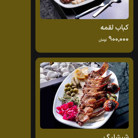
کباب لقمه
900,000
تومان
شیشلیگ