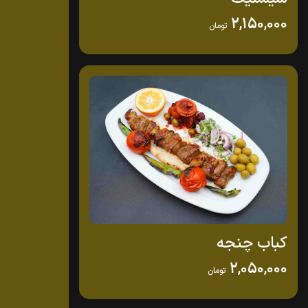
2,150,000
تومان
کباب چنجه
2,050,000
تومان