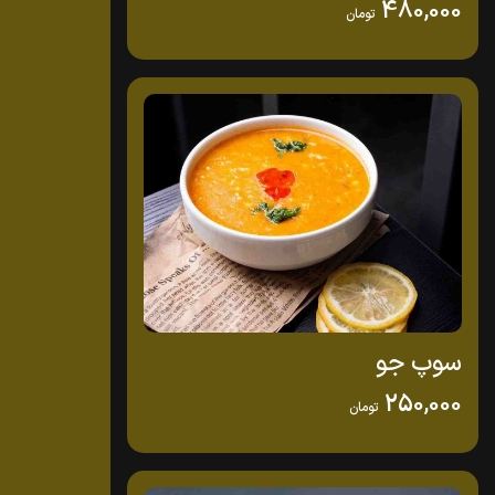
480,000
تومان
سوپ جو
250,000
تومان