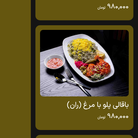
980,000
تومان
باقالی پلو با مرغ (ران)
980,000
تومان