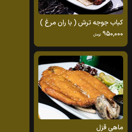
کباب جوجه ترش ( با ران مرغ )
950,000
تومان
ماهی قزل