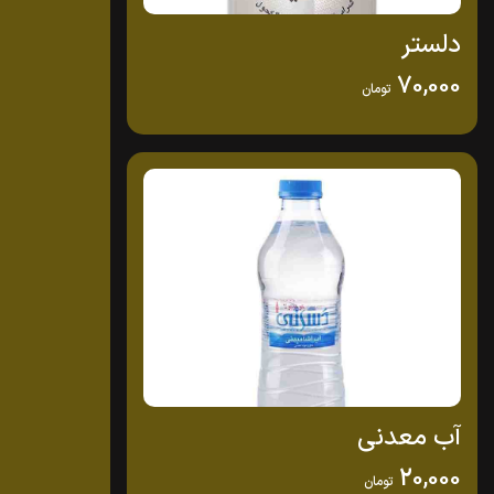
دلستر
70,000
تومان
آب معدنی
20,000
تومان