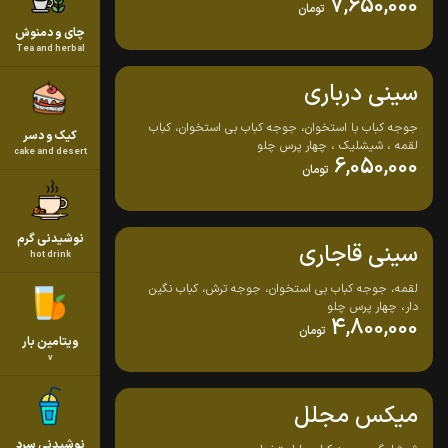
7,650,000
تومان
چای و دمنوش
Tea and herbal
سینی درباری
جوجه کباب با استخوان، جوجه کباب بی استخوان، کباب
کیک و دسر
لقمه ، شیشلیک ، چهار پرس چلو
cake and desert
6,050,000
تومان
نوشیدنی گرم
سینی قاجاری
hot drink
لقمه، جوجه کباب بی استخوان، جوجه ترش، کباب نگین
دار، چهار پرس چلو
4,800,000
تومان
ویتامین بار
v
میکس مجلل
نوشیدنی سرد