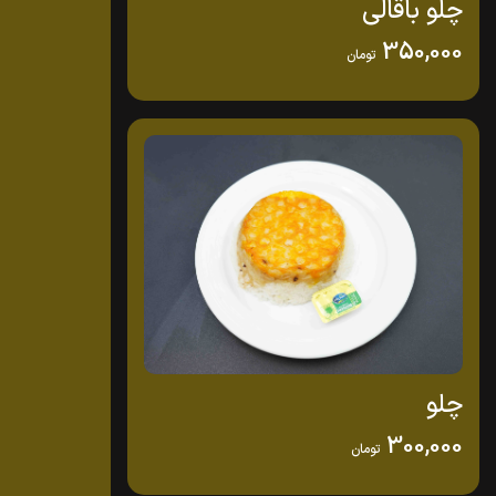
چلو باقالی
350,000
تومان
چلو
300,000
تومان