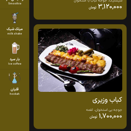
شیشلیگ، جوجه کباب با استخوان
Smoothie
3,120,000
تومان
میلک شیک
milk shake
بار سرد
Ice coffee
قلیان
hookah
کباب وزیری
جوجه بی استخوان، لقمه
1,700,000
تومان