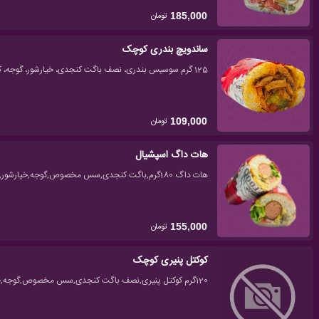
تومان
185,000
ساندویچ بندری کوچک
125 گرم سوسیس بندری، نصف باگت کنجدی، خیارشور، گوجه، کاهو، سس مخصوص
تومان
109,000
هات داگ اسپشیال
هات داگ 180گرم,باگت کنجدی,سس مخصوص,گوجه,خیارشور,کاهو,2ورق پنیر گودا,قارچ
تومان
155,000
کوکتل پنیری کوچک
120گرم کوکتل پنیری,نصف باگت کنجدی,سس مخصوص,گوجه,خیارشور,کاهو