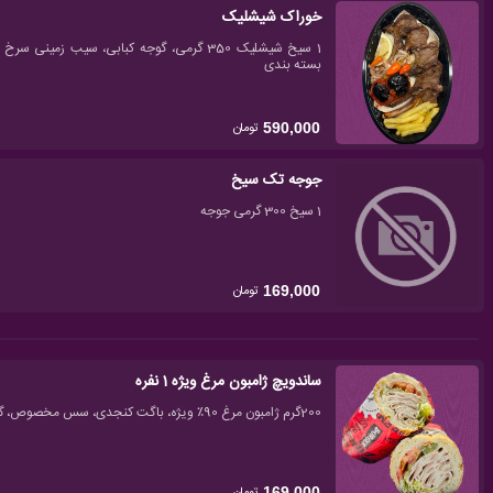
خوراک شیشلیک
1 سیخ شیشلیک 350 گرمی، گوجه کبابی، سیب زم
بسته بندی
تومان
590,000
جوجه تک سیخ
1 سیخ 300 گرمی جوجه
تومان
169,000
ساندویچ ژامبون مرغ ویژه 1 نفره
200گرم ژامبون مرغ 90٪ ویژه، باگت کنجدی، سس مخصوص، گوجه، خیارشور، کاهو، چیپس خلالی
تومان
169,000