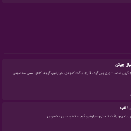
یال چیکن
ره