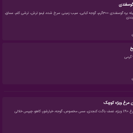
وسفندی
چنجه راسته و فیله بره گوسفندی 300گرم، گوجه کبابی، سیب زمینی سرخ شده، لیمو ترش، ترشی کلم، سماق،
بندی
خ
ن مرغ ویژه کوچک