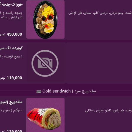
خوراک چنجه گ
ینی سرخ شده، لیمو ترش، ترشی کلم، سماق، نان لواش
نان لواش بسته 
تومان
450,000
کوبیده تک سی
1 سیخ کوبیده 90 گرمی
تومان
119,000
ساندویچ سرد | Cold sandwich
ساندویچ ژامبو
100گرم ژامبون مرغ 90٪ ویژه، نصف باگت کنجدی، سس مخصوص، گوجه، خیارشور، کاهو، چیپس خلالی
تومان
129,000