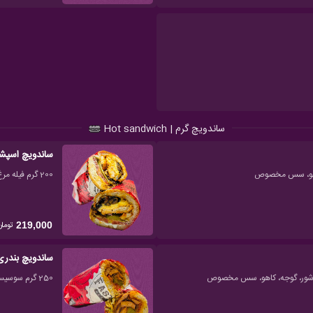
ساندویچ گرم | Hot sandwich
ساندویچ اسپش
200 گرم فیله مرغ گریل شده، 2 ورق پنیر گودا، قارچ، باگت کنجدی، خیارشور، گوجه، کاهو، سس مخصوص
تومان
219,000
ساندویچ بندری 1 نف
250 گرم سوسیس بندری، باگت کنجدی، خیارشور، گوجه، کاهو، سس مخصوص