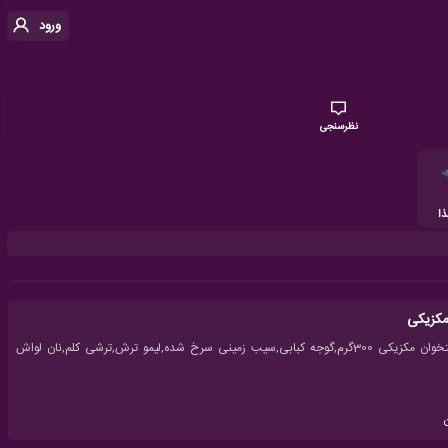
ورود
نظرسنجی
ا
کزیکی
جوجه بدون استخوان مکزیکی 300گرم,گوجه کبابی,سیب زمینی سرخ شده,لیمو ترش,ترشی کلم,نان لواش