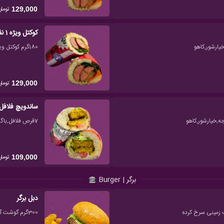
تومان
129,000
کوکتل ویژه 1 نفره
180گرم کوکتل ویژه 70٪، باگت کنجدی، سس مخصوص، گوجه، خیارشور، کاهو
تومان
129,000
ساندویچ فلافل 
7قرص فلافل,باگت کنجدی,سس مخصوص,گوجه,خیارشور,کاهو
تومان
109,000
برگر | Burger
دبل برگر
300گرم گوشت گوساله، سس مخصوص، خیارشور، گوجه، کاهو، سیب زمینی سرخ کرده