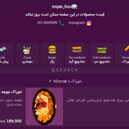
قیمت محصولات در این صفحه ممکن است بروز نباشد
instagram
021-00000000
side
Crispy
Burger
Hot sandwich
Cold sandwich
Khor
وراک
ساندویچ سرد
ساندویچ گرم
برگر
سوخاری
پیش غذ
خوراک | Khorak
خوراک جوجه م
,گوجه کبابی,سیب زمینی سرخ شده,لیمو ترش,ترشی کلم,نان لواش
بسته بندی
تومان
199,000