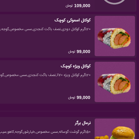
تومان
109,000
کوکتل اسموکی کوچک
120گرم کوکتل دودی,نصف باگت کنجدی,سس مخصوص,گوجه,خیارشور,کاهو
تومان
99,000
کوکتل ویژه کوچک
120گرم کوکتل ویژه 70٪,نصف باگت کنجدی,سس مخصوص,گوجه,خیارشور,کاهو
تومان
99,000
نرمال برگر
150گرم گوشت گوساله,سس مخصوص,خیارشور,گوجه,کاهو,سیب زمینی سرخ کرده