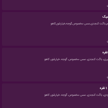
سیک
ه