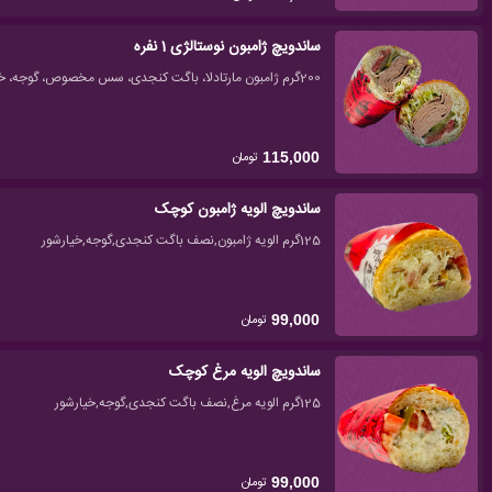
ساندویچ ژامبون نوستالژی 1 نفره
200گرم ژامبون مارتادلا، باگت کنجدی، سس مخصوص، گوجه، خیارشور، کاهو، چیپس خلالی
تومان
115,000
ساندویچ الویه ژامبون کوچک
125گرم الویه ژامبون,نصف باگت کنجدی,گوجه,خیارشور
تومان
99,000
ساندویچ الویه مرغ کوچک
125گرم الویه مرغ,نصف باگت کنجدی,گوجه,خیارشور
تومان
99,000