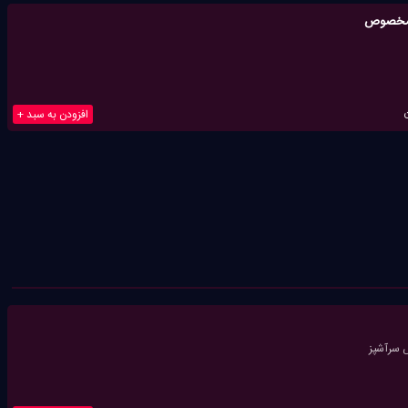
 مخصوص
افزودن به سبد +
سرآشپز