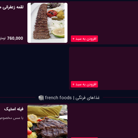
لقمه زعفرانی
تومان
افزودن به سبد +
760,000
افزودن به سبد +
غذاهای فرنگی | french foods
فیله استیک
با سس مخصوص 