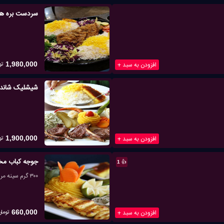
سردست بره همایونی
تو
افزودن به سبد +
1,980,000
شیشلیک شاندی
تو
افزودن به سبد +
1,900,000
جوجه کباب 
👍
1
۳۰۰ گرم سینه مرغ
تومان
افزودن به سبد +
660,000