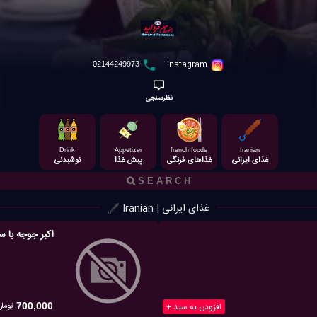
instagram
02144249973
نظرسنجی
Drink
Appetizer
french foods
Iranian
غذای ایرانی
غذاهای فرنگی
پیش غذا
نوشیدنی
غذای ایرانی | Iranian
اکبر جوجه ب
تومان
افزودن به سبد +
700,000