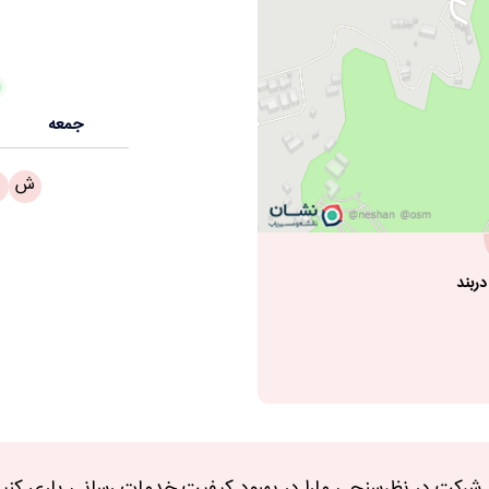
ستیم
11:00 - 23
جمعه
ش
دربند