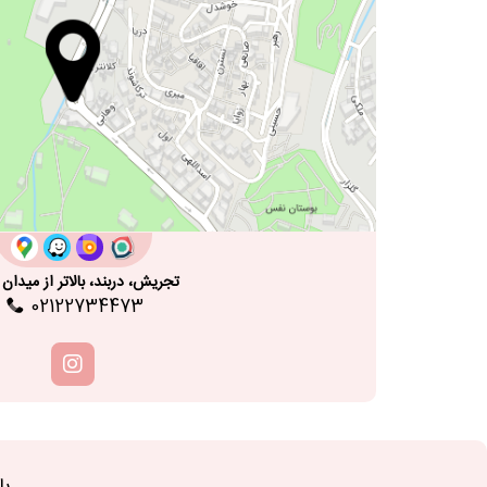
پنجشنبه
آماده سفارش گیری ه
پنجشنبه
:00
تجریش، دربند، بالاتر از میدان 
02122734473