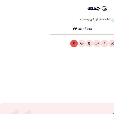
جمعه
آماده سفارش گیری هستیم
11:00 - 23:00
ی
د
س
چ
پ
ج