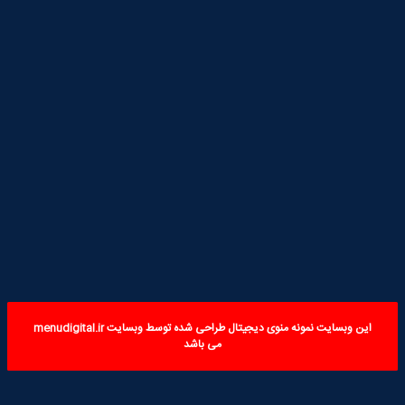
این وبسایت نمونه منوی دیجیتال طراحی شده توسط وبسایت menudigital.ir
می باشد