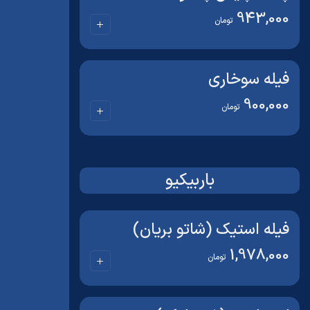
943,000
تومان
فیله سوخاری
900,000
تومان
باربیکیو
فیله استیک (شاتو بریان)
1,978,000
تومان