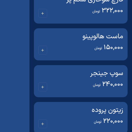
322,000
تومان
ماست هالوپینو
150,000
تومان
سوپ جینجر
240,000
تومان
زیتون پروده
220,000
تومان