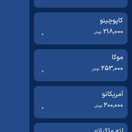
کاپوچینو
218,000
تومان
موکا
253,000
تومان
آمریکانو
200,000
تومان
لته ماکیاتو