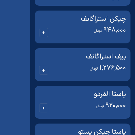
چیکن استراگانف
948,000
تومان
بیف استراگانف
1,276,500
تومان
پاستا آلفردو
920,000
تومان
پاستا چیکن پستو