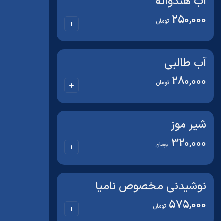
آب هندوانه
250,000
تومان
آب طالبی
280,000
تومان
شیر موز
320,000
تومان
نوشیدنی مخصوص نامیا
575,000
تومان