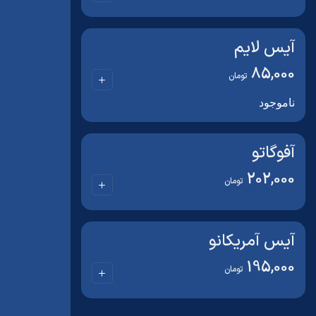
آیس لایم
85,000
تومان
ناموجود
آفوگاتو
202,000
تومان
آیس آمریکانو
195,000
تومان