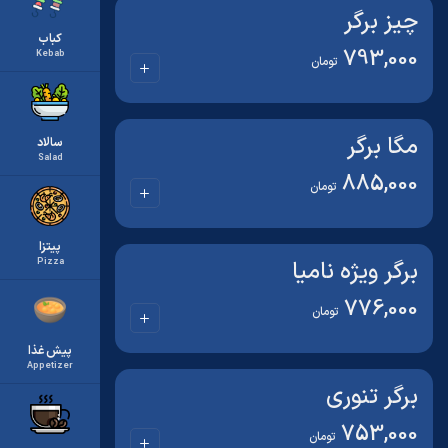
چیز برگر
کباب
793,000
Kebab
تومان
مگا برگر
سالاد
Salad
885,000
تومان
پیتزا
برگر ویژه نامیا
Pizza
776,000
تومان
پیش غذا
Appetizer
برگر تنوری
753,000
تومان