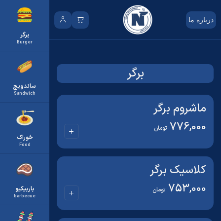
درباره ما
برگر
Burger
برگر
ساندویچ
Sandwich
ماشروم برگر
776,000
تومان
خوراک
Food
کلاسیک برگر
753,000
باربیکیو
تومان
barbecue