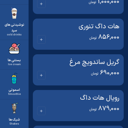
1,000,000
تومان
هات داگ تنوری
نوشیدنی های
سرد
856,000
cold drinks
تومان
گریل ساندویچ مرغ
بستنی ها
Ice cream
690,000
تومان
اسموتی
Smoothie
رویال هات داگ
879,000
تومان
شیک ها
Shakes