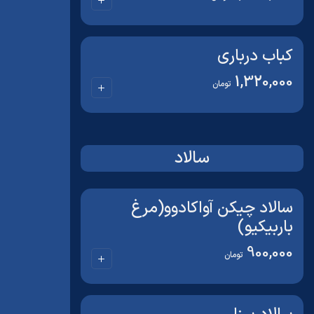
کباب درباری
1,320,000
تومان
سالاد
سالاد چیکن آواکادوو(مرغ
باربیکیو)
900,000
تومان