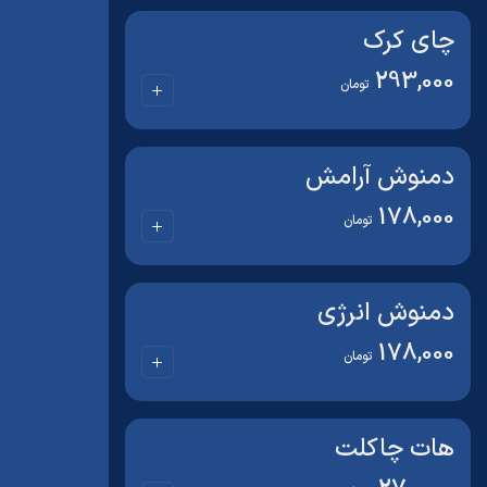
چای کرک
293,000
تومان
دمنوش آرامش
178,000
تومان
دمنوش انرژی
178,000
تومان
هات چاکلت