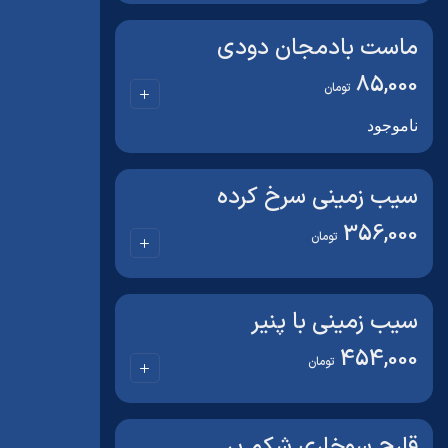
ماست بادمجان دودی
85,000
تومان
ناموجود
سیب زمینی سرخ کرده
356,000
تومان
سیب زمینی با پنیر
454,000
تومان
قارچ سوخاری شکم پر