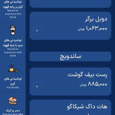
نوشیدنی های
گرم بر پایه قهوه
Based on
espresso hot
دوبل برگر
drink
1,063,000
تومان
نوشیدنی های
سرد با پایه قهوه
Based on
espresso cold
ساندویچ
drink
رست بیف گوشت
نوشیدنی های
885,000
گرم
تومان
Hot drinks
هات داگ شیکاگو
دسر و کیک
Dessert and cake