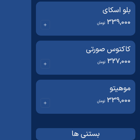
بلو اسکای
339,000
تومان
کاکتوس صورتی
327,000
تومان
موهیتو
339,000
تومان
بستنی ها