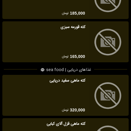
تومان
185,000
کته قورمه سبزی
تومان
165,000
غذاهای دریایی | sea food
کته ماهی سفید دریایی
تومان
320,000
کته ماهی قزل آلای کبابی