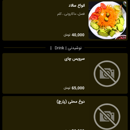
انواع سالاد
فصل، ماکارونی ، کلم
تومان
40,000
نوشیدنی | Drink
سرویس چای
تومان
65,000
دوغ محلی (پارچ)