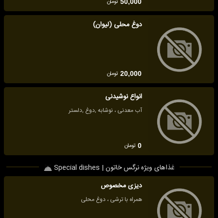
تومان
50,000
دوغ محلی (لیوان)
تومان
20,000
انواع نوشیدنی
آب معدنی ، نوشابه ,دوغ ,دلستر
تومان
0
غذاهای ویژه نرگس خاتون | Special dishes
دیزی مخصوص
همراه با ترشی ، دوغ محلی