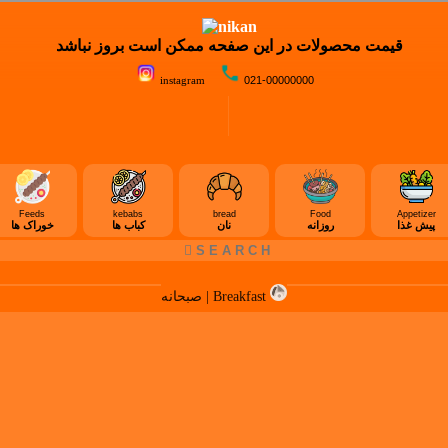
قیمت محصولات در این صفحه ممکن است بروز نباشد
instagram
021-00000000
Feeds
kebabs
bread
Food
Appetizer
پیش غذا
روزانه
نان
کباب ها
خوراک ها
صبحانه | Breakfast