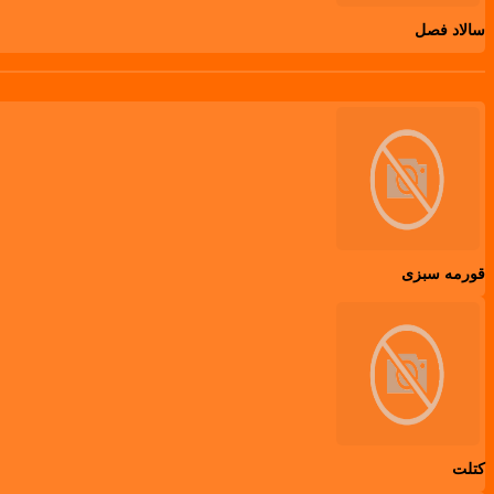
سالاد فصل
قورمه سبزی
کتلت