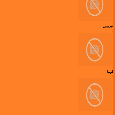
عدسی
لوبیا