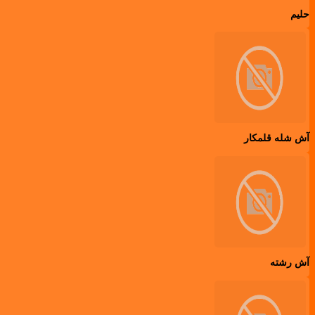
حلیم
آش شله قلمکار
آش رشته