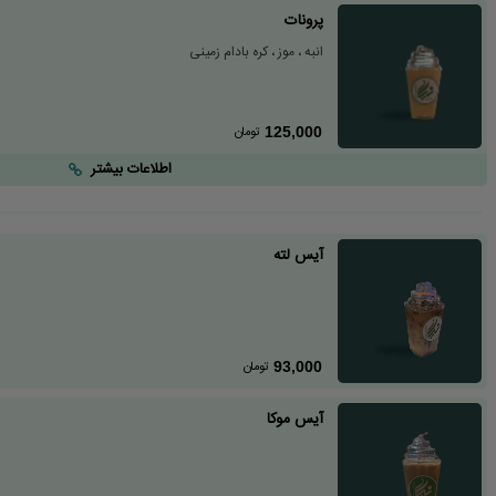
پرونات
انبه ، موز ، کره بادام زمینی
تومان
125,000
اطلاعات بیشتر
آیس لته
تومان
93,000
آیس موکا