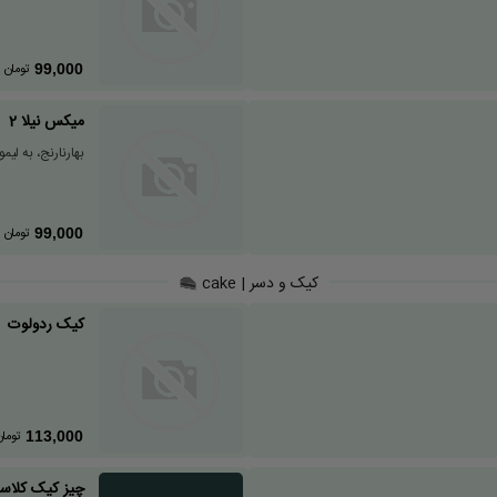
تومان
99,000
میکس نیلا 2
بهارنارنج، به لیم
تومان
99,000
کیک و دسر | cake
کیک ردولوت
تومان
113,000
چیز کیک کلاس