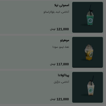
اسموتی نیلا
آناناس، انبه، بلوکاراسائو
تومان
121,000
موهیتو
نعنا، لیمو، سودا
تومان
117,000
پیناکولادا
آناناس، نارگیل
تومان
121,000