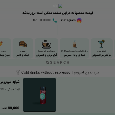
قیمت محصولات در این صفحه ممکن است بروز نباشد
instagram
021-00000000
g meal
cake
hearbal and tea
Coffee-based cold drinks
mocktail
موکتیل و اسموتی
سرد بر پایه اسپرسو
گرم نوش و دمنوش
کیک و دسر
میان وعده
سرد بدون اسپرسو | Cold drinks without espresso
شرابه سیتروس
توت فرنگی ، آنا
تومان
89,000