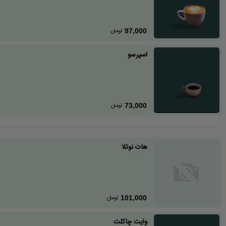
تومان
97,000
اسپرسو
تومان
73,000
هات نوتلا
تومان
101,000
وایت چاکلت