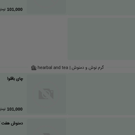
تومان
101,000
گرم نوش و دمنوش | hearbal and tea
چای باقلوا
تومان
101,000
دمنوش هفت گی