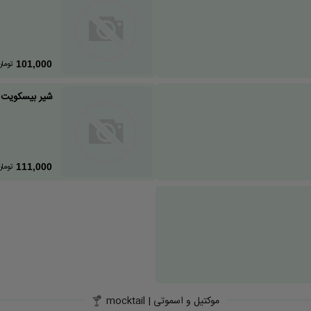
تومان
101,000
شیر بیسکویت
تومان
111,000
موکتیل و اسموتی | mocktail