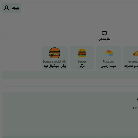
ورود
نظرسنجی
burger special nila
burger
Potatoes
evenin
 و عصرانه
سیب زمینی
برگر
برگر اسپشیال نیلا
ناس