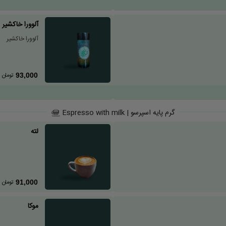
آلوورا خاکشیر
آلوورا خاکشیر
تومان
93,000
گرم پایه اسپرسو | Espresso with milk
لته
تومان
91,000
موکا