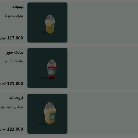
لیموناد
لیموناد، سودا
تومان
117,000
سالت سور
لواشک، آلبالو
تومان
121,000
فروت لند
پرتقال، انبه، موز
تومان
121,000