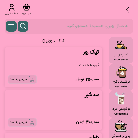
سبد خرید
حساب کاربری
کیک / Cake
کیک روز
اسپرسو بار
Esperso Bar
گردو یا شکلات
250,000
تومان
افزودن به سبد
نوشیدنی گرم
Hot Drinks
سه شیر
نوشیدنی سرد
Cold Drinks
300,000
تومان
افزودن به سبد
چای و دمنوش