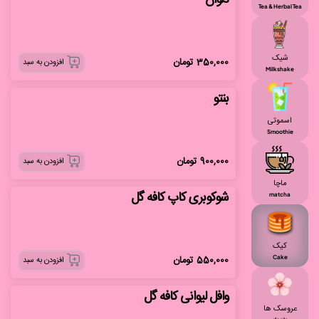
دلوان
Tea & Herbal Tea
شیک
350,000
تومان
افزودن به سبد
Milkshake
بنتو
اسموتی
Smoothie
900,000
تومان
افزودن به سبد
ماچا
شوکوبری کاپ کافه گل
matcha
کیک
550,000
تومان
Cake
افزودن به سبد
وافل لیوانی کافه گل
عروسک ها