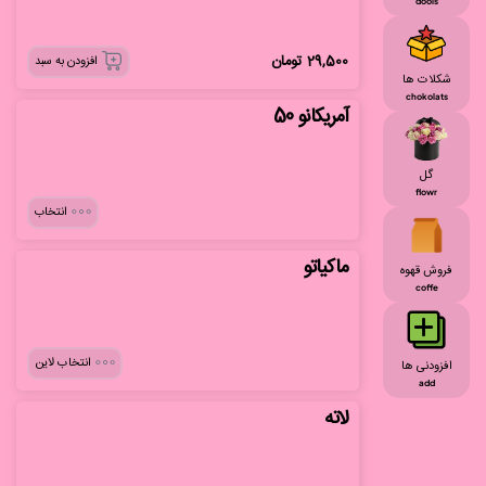
dools
29,500
تومان
افزودن به سبد
شکلات ها
chokolats
آمریکانو 50
گل
flowr
انتخاب
ماکیاتو
فروش قهوه
coffe
انتخاب لاین
افزودنی ها
add
لاته