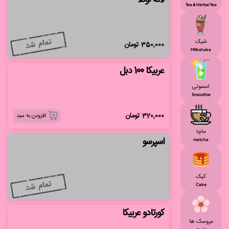
لاته نوتلا
Tea & Herbal Tea
شیک
350,000
تومان
Milkshake
عربیکا 100 دبل
اسموتی
Smoothie
320,000
تومان
افزودن به سبد
ماچا
اسپرسو
matcha
کیک
Cake
کورتادو عربیکا
عروسک ها