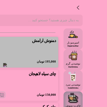
دمنوش ارامش
اسپرسو بار
Esperso Bar
195,000
تومان
نوشیدنی گرم
Hot Drinks
چای سیاه لاهیجان
نوشیدنی سرد
Cold Drinks
150,000
تومان
چای و دمنوش