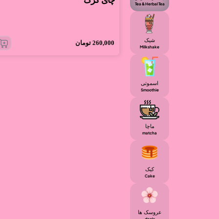
چای کرک
Tea & Herbal Tea
شیک
260,000
تومان
Milkshake
اسموتی
Smoothie
ماچا
matcha
کیک
Cake
عروسک ها