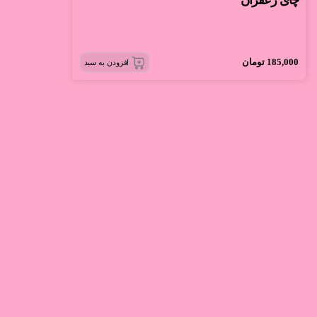
چای زعفران
185,000
تومان
افزودن به سبد