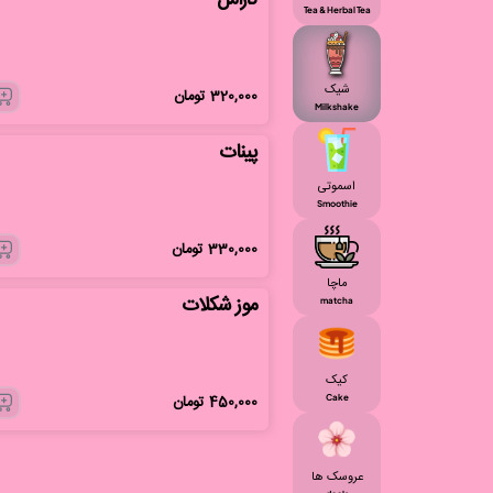
کارامل
Tea & Herbal Tea
شیک
320,000
تومان
Milkshake
پینات
اسموتی
Smoothie
330,000
تومان
ماچا
موز شکلات
matcha
کیک
450,000
تومان
Cake
عروسک ها