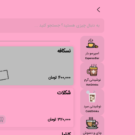
نسکافه
اسپرسو بار
Esperso Bar
400,000
تومان
نوشیدنی گرم
Hot Drinks
شکلات
نوشیدنی سرد
Cold Drinks
320,000
تومان
چای و دمنوش