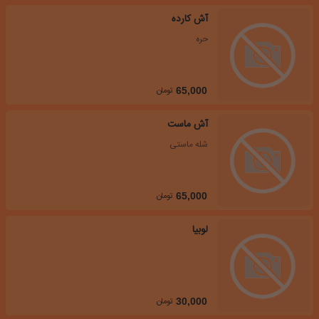
آش کارده
حره
تومان
65,000
آش ماست
شله ماستی
تومان
65,000
لوبیا
تومان
30,000