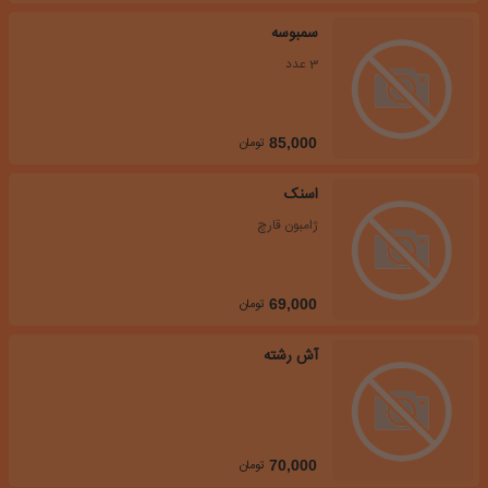
سمبوسه
3 عدد
تومان
85,000
اسنک
ژامبون قارچ
تومان
69,000
آش رشته
تومان
70,000