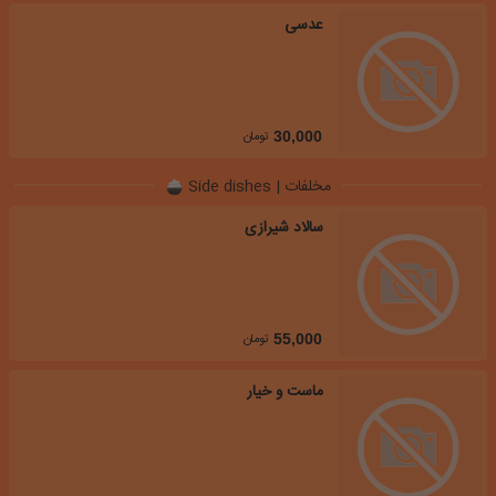
عدسی
تومان
30,000
مخلفات | Side dishes
سالاد شیرازی
تومان
55,000
ماست و خیار