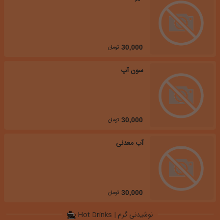
تومان
30,000
سون آپ
تومان
30,000
آب معدنی
تومان
30,000
نوشیدنی گرم | Hot Drinks