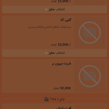
از
تومان
15,000
انتخاب
سایز
گلین آغا
بیدمشک، شاطره,کاسنی,کیالک,نسترن
از
تومان
15,000
انتخاب
سایز
شربت بیرون بر
تومان
52,000
چای | Tea
قوری ایرانی