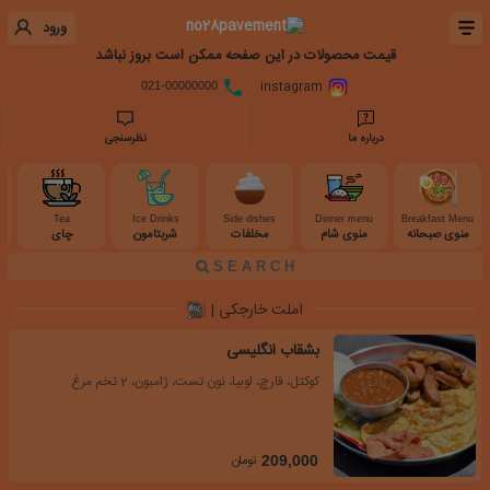
ورود
قیمت محصولات در این صفحه ممکن است بروز نباشد
instagram
021-00000000
درباره ما
نظرسنجی
Tea
Ice Drinks
Side dishes
Dinner menu
Breakfast Menu
منوی صبحانه
منوی شام
مخلفات
شربتامون
چای
املت خارجکی |
بشقاب انگلیسی
کوکتل، قارچ، لوبیا، نون تست، ژامبون، 2 تخم مرغ
تومان
209,000