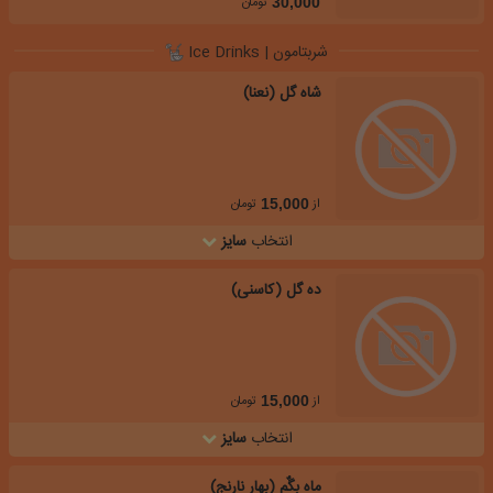
تومان
30,000
شربتامون | Ice Drinks
شاه گل (نعنا)
از
تومان
15,000
انتخاب
سایز
ده گل (کاسنی)
از
تومان
15,000
انتخاب
سایز
ماه بِگٌم (بهار نارنج)