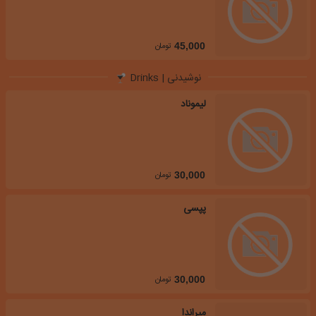
تومان
45,000
نوشیدنی | Drinks
لیموناد
تومان
30,000
پپسی
تومان
30,000
میراندا