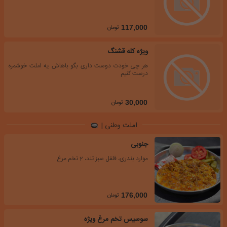
تومان
117,000
ویژه کله قشنگ
هر چی خودت دوست داری بگو باهاش یه املت خوشمره
درست کنیم
تومان
30,000
املت وطنی |
جنوبی
موارد بندری، فلفل سبز تند، 2 تخم مرغ
تومان
176,000
سوسیس تخم مرغ ویژه