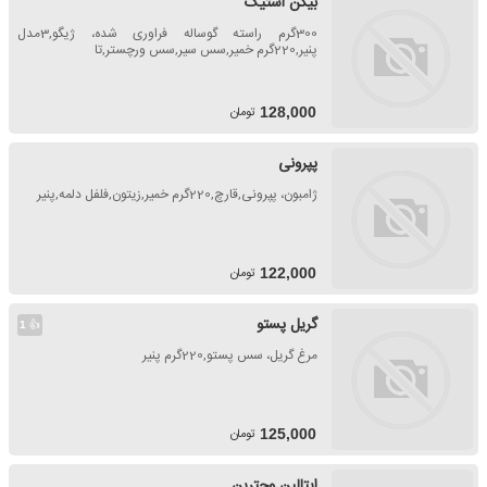
بیکن استیک
300گرم راسته گوساله فراوری شده، ژیگو,3مدل
پنیر,220گرم خمیر,سس سیر,سس ورچستر,تا
تومان
128,000
پپرونی
ژامبون، پپرونی,قارچ,220گرم خمیر,زیتون,فلفل دلمه,پنیر
تومان
122,000
گریل پستو
👍
1
مرغ گریل، سس پستو,220گرم پنیر
تومان
125,000
ایتالین وجترین