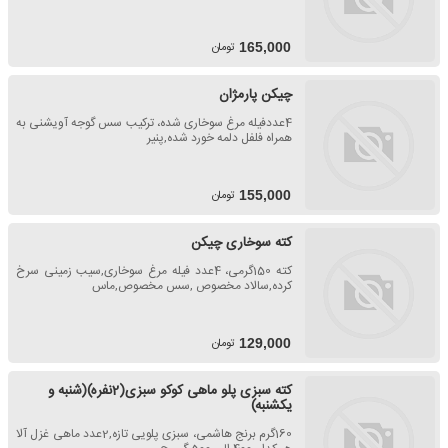
تومان
165,000
چیکن پارمژان
4عددفیله مرغ سوخاری شده، ترکیب سس گوجه آویشنی به
همراه فلفل دلمه خورد شده,پنیر
تومان
155,000
کته سوخاری چیکن
کته 150گرمی، 4عدد فیله مرغ سوخاری,سیب زمینی سرخ
کرده,سالاد مخصوص ,سس مخصوص,ماس
تومان
129,000
کته سبزی پلو ماهی کوکو سبزی(2نفره)(شنبه و
یکشنبه)
160گرم برنج هاشمی، سبزی پلویی تازه,2عدد ماهی غزل آلا