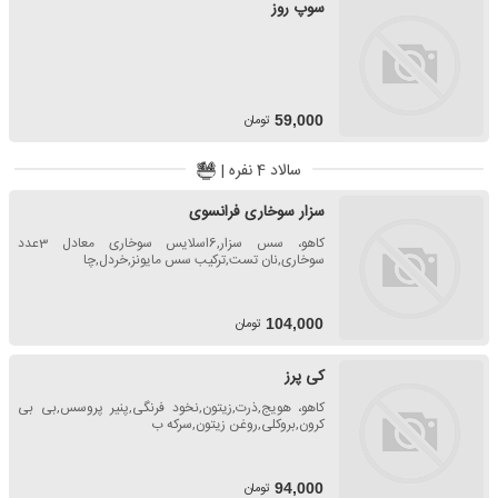
سوپ روز
تومان
59,000
سالاد 4 نفره |
سزار سوخاری فرانسوی
کاهو، سس سزار,6اسلایس سوخاری معادل 3عدد
سوخاری,نان تست,ترکیب سس مایونز,خردل,چا
تومان
104,000
کی پرز
کاهو، هویج,ذرت,زیتون,نخود فرنگی,پنیر پروسس,بی بی
کرون,بروکلی,روغن زیتون,سرکه ب
تومان
94,000