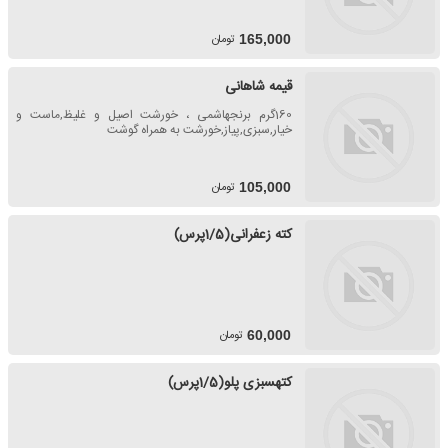
تومان
165,000
قیمه شاهانی
160گرم برنجهاشمی ، خورشت اصیل و غلیظ,ماست و
خیار,سبزی,پیاز,خورشت به همراه گوشت
تومان
105,000
کته زعفرانی(1/5پرس)
تومان
60,000
کتهسبزی پلو(1/5پرس)