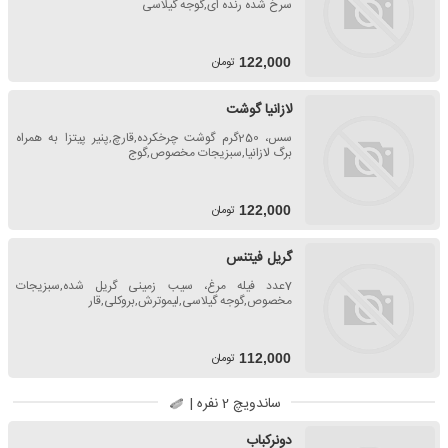
سرخ شده رنده ای,گوجه گیلاسی
تومان
122,000
لازانیا گوشت
سس، 250گرم گوشت چرخکرده,قارچ,پنیر پیتزا به همراه
برگ لازانیا,سبزیجات مخصوص,گوج
تومان
122,000
گریل فیتنس
7عدد فیله مرغ، سیب زمینی گریل شده,سبزیجات
مخصوص,گوجه گیلاسی,لیموترش,بروکلی,قار
تومان
112,000
ساندویچ 2 نفره |
دونرکباب