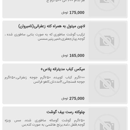
هر کدام 400 الی 500 گرم ج
تومان
175,000
لاچن میتول به همراه کته زعفرانی(نامبروان)
ترکیب گوشت ساطوری که به صورت بنابی ساطوری شده ،
گوجه,پیاز,جعفری,خمیر,پنیر,سسس
تومان
165,000
میکس کباب مدیترانه پلاس+
200گرم کباب کوبیده، 250گرم جوجه زعفرانی,250گرم
جوجه فسنجانی,4عددنان,کاهو فرانس
تومان
275,000
چلوکته رست بیف گوشت
250گرم گوشت گوساله ساطوری شده، سس ویژه
گوجه,فلفل دلمه,برنج هاشمی به صورت کته,س