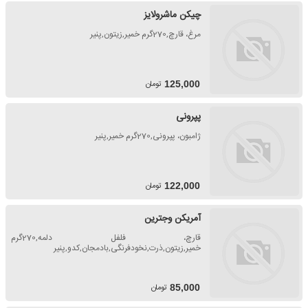
چیکن ماشرولایز
مرغ، قارچ,270گرم خمیر,زیتون,پنیر
تومان
125,000
پپرونی
ژامبون، پپرونی,270گرم خمیر,پنیر
تومان
122,000
آمریکن وجترین
قارچ، فلفل دلمه,270گرم
خمیر,زیتون,ذرت,نخودفرنگی,بادمجان,کدو,پنیر
تومان
85,000