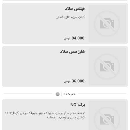
فیتنس سالاد
کاهو، میوه های فصلی
تومان
94,000
شارژ سس سالاد
تومان
36,000
صبحانه |
برکNO.1
2عدد تخم مرغ نیمرو، خوراک لوبیا,خوراک بیکن گودا,6عدد
کوکتل پنیری,الویه,سبزیجات