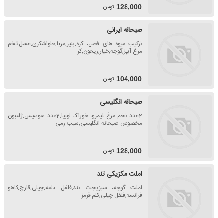
تومان
128,000
صبحانه ایرانی
ترکیب میوه های فصل، کره,پنیر,مربا,حلواشکری,عسل,تخم
مرغ آبپز,گوجه,خیار,ریحون,کر
تومان
104,000
صبحانه انگلیسی
2عدد تخم مرغ نیمرو، خوراک لوبیا,2عدد سوسیس,ژامبون
مخصوص صبحانه انگلیسی,سیب زمی
تومان
128,000
املت مکزیکی تند
املت گوجه، سبزیجات تند,فلفل دلمه,چیلی,قارچ,کاهو
فرانسه,فلفل چیلی,کلم قرمز