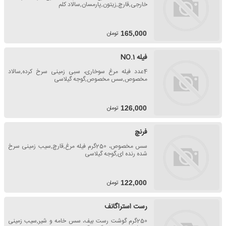
خارجی,قارچ,زیتون,پارمسان,سالاد کلم
تومان
165,000
فیله NO.1
4عدد فیله مرغ سوخاری، سبی زمینی سرخ کرده,سالاد
مخصوص,سس مخصوص,گوجه گیلاسی
تومان
126,000
فرنچ
سس مخصوص، 250گرم فیله مرغ,قارچ,سیب زمینی سرخ
شده رنده ای,گوجه گیلاسی
تومان
122,000
رست استراگانف
250گرم گوشت رست بیف، سس خامه و شیر,سیب زمینی