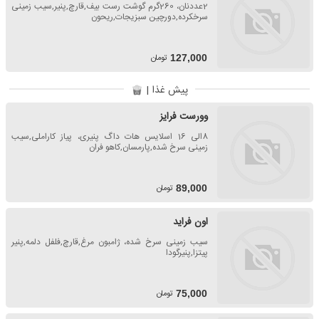
2عددنان، 260گرم گوشت رست بیف,قارچ,پنیر,سیب زمینی
سرخکرده,دورچین سبزیجات,ریحون
تومان
127,000
پیش غذا |
وورست فرایز
8الی 16 اسلایس هات داگ پنیری، پیاز کاراملی,سیب
زمینی سرخ شده,پارمسان,کاهو فران
تومان
89,000
اون فراید
سیب زمینی سرخ شده، ژامبون مرغ,قارچ,فلفل دلمه,پنیر
پیتزا,پنیرگودا
تومان
75,000