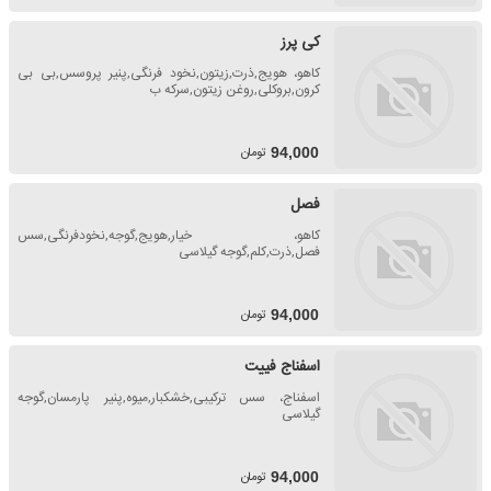
کی پرز
کاهو، هویج,ذرت,زیتون,نخود فرنگی,پنیر پروسس,بی بی
کرون,بروکلی,روغن زیتون,سرکه ب
تومان
94,000
فصل
کاهو، خیار,هویج,گوجه,نخودفرنگی,سس
فصل,ذرت,کلم,گوجه گیلاسی
تومان
94,000
اسفناج فییت
اسفناج، سس ترکیبی,خشکبار,میوه,پنیر پارمسان,گوجه
گیلاسی
تومان
94,000