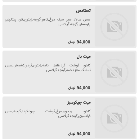
تستادس
سس سالاد سبز، سینه مرغ,کاهو,گوجه,زیتون,نان پیتا,پنیر
پارمسان,گوجه گیلاسی
تومان
94,000
میت بال
کاهو، گوشت گرد,فلفل دلمه,زیتون,گردو,کشمش,سس
تمشک,مغز تخمه,گوجه گیلاسی
تومان
94,000
میت چیکوسبز
کاهو، ریحون,مرغ,گوشت چرخکرده,گوجه,سس
فرانسوی,گوجه گیلاسی
تومان
94,000