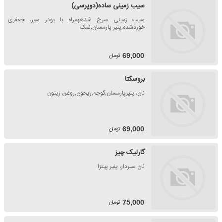
سیب زمینی ساده(دوپرسی)
سیب زمینی سرخ شدههمراه با پودر سیر، جعفری
خوردشده,پنیر پارمسان,نمک
تومان
69,000
بروسکتا
نان، پنیرپارمسان,گوجه,ریحون,روغن زیتون
تومان
69,000
گارلیک چیز
نان سیردار، پنیر پیتزا
تومان
75,000