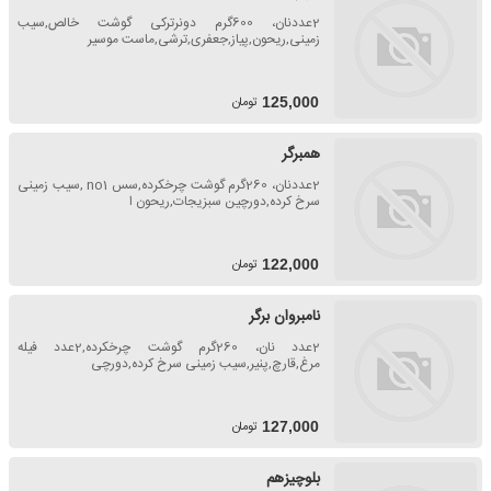
2عددنان، 600گرم دونرترکی گوشت خالص,سیب
زمینی,ریحون,پیاز,جعفری,ترشی,ماست موسیر
تومان
125,000
همبرگر
2عددنان، 260گرم گوشت چرخکرده,سس no1 ,سیب زمینی
سرخ کرده,دورچین سبزیجات,ریحون ا
تومان
122,000
نامبروان برگر
2عدد نان، 260گرم گوشت چرخکرده,2عدد فیله
مرغ,قارچ,پنیر,سیب زمینی سرخ کرده,دورچی
تومان
127,000
بلوچیزهم