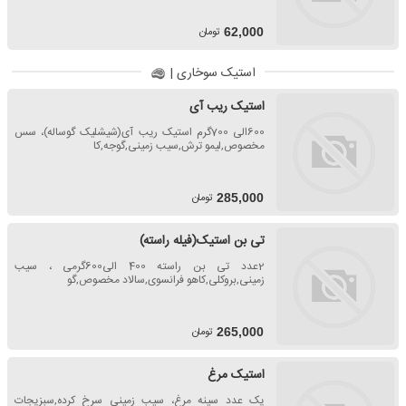
تومان
62,000
استیک سوخاری |
استیک ریب آی
600الی 700گرم استیک ریب آی(شیشلیک گوساله)، سس
مخصوص,لیمو ترش,سیب زمینی,گوجه,کا
تومان
285,000
تی بن استیک(فیله راسته)
2عدد تی بن راسته 400 الی600گرمی ، سیب
زمینی,بروکلی,کاهو فرانسوی,سالاد مخصوص,گو
تومان
265,000
استیک مرغ
یک عدد سینه مرغ، سیب زمینی سرخ کرده,سبزیجات