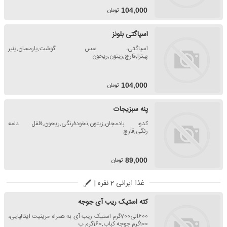
تومان
104,000
اسپاگتی بلونز
اسپاگتی، سس گوشت,پارمسان,پنیر
پیتزا,قارچ,زیتون,ریحون
تومان
104,000
پنه سبزیجات
کدو، بادمجان,زیتون,نخودفرنگی,ریحون,فلفل دلمه
رنگی,قارچ
تومان
89,000
غذا ایرانی 2 نفره |
کته استیک ریب آی جوجه
600الی700گرم استیک ریب آی به همراه مرینیت ایتالیایی،
100گرم جوجه کباب,160گرم ب