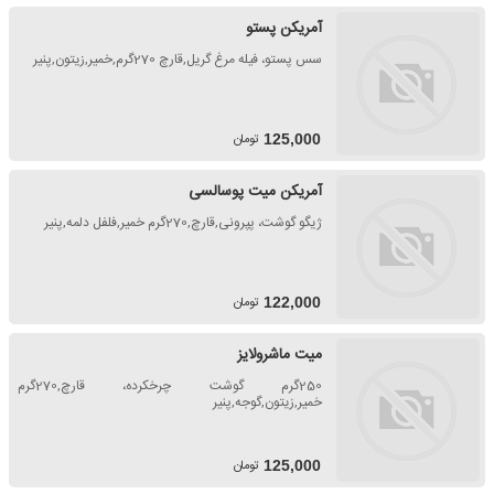
آمریکن پستو
سس پستو، فیله مرغ گریل,قارچ 270گرم,خمیر,زیتون,پنیر
تومان
125,000
آمریکن میت پوسالسی
ژیگو گوشت، پپرونی,قارچ,270گرم خمیر,فلفل دلمه,پنیر
تومان
122,000
میت ماشرولایز
250گرم گوشت چرخکرده، قارچ,270گرم
خمیر,زیتون,گوجه,پنیر
تومان
125,000