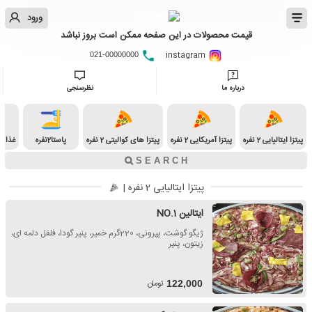
ورود
قیمت محصولات در این صفحه ممکن است بروز نباشد
instagram
021-00000000
درباره ما
نظرسنجی
پیتزا ایتالیایی 2 نفره
پیتزا آمریکایی 2 نفره
پیتزا های کوالیتی 2 نفره
پاستا2نفره
غذا ایران
پیتزا ایتالیایی 2 نفره |
ایتالین NO.1
ژیگو گوشت، پپرونی، 220گرم خمیر، پنیر گودا، فلفل دلمه ای،
زیتون، پنیر
تومان
122,000