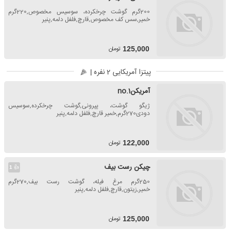
200گرم گوشت چرخکرده، سوسیس مخصوص,220گرم
خمیر,سس کف مخصوص,قارچ,فلفل دلمه,پنیر
تومان
125,000
پیتزا آمریکایی 2 نفره |
آمریکنno.1
ژیگو گوشت، پپرونی,گوشت چرخکرده,سوسیس
دودی270گرم,خمیر قارچ,فلفل دلمه,پنیر
تومان
122,000
چیکن رست بیف
👍
1
250گرم مرغ فیله، گوشت رست بیف,270گرم
خمیر,زیتون,قارچ,فلفل دلمه,پنیر
تومان
125,000