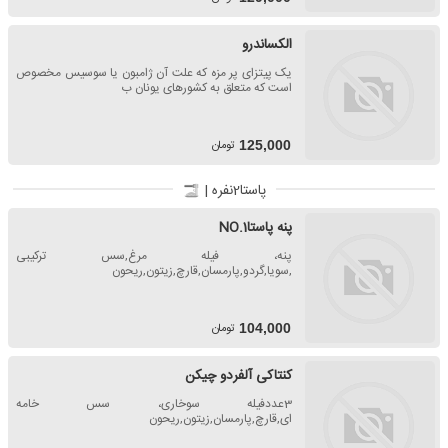
الکساندرو
یک پیتزای پر مزه که علت آن ژامبون یا سوسیس مخصوص
است که متعلق به کشورهای یونان ب
تومان
125,000
پاستا2نفره |
پنه پاستاNO.1
پنه، فیله مرغ,سس ترکیبی
,سویا,گردو,پارمسان,قارچ,زیتون,ریحون
تومان
104,000
کنتاکی آلفردو چیکن
3عددفیله سوخاری، سس خامه
ای,قارچ,پارمسان,زیتون,ریحون