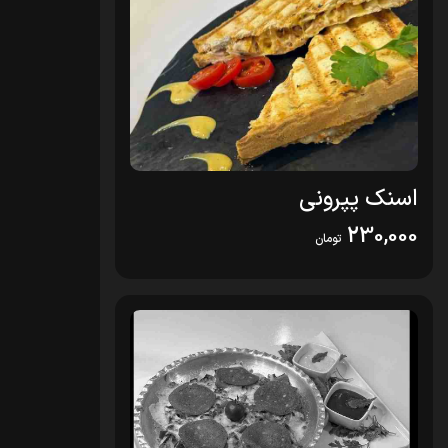
اسنک پپرونی
230,000
تومان