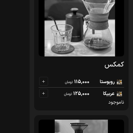
کمکس
روبوستا
115,000
تومان
عربیکا
125,000
تومان
ناموجود