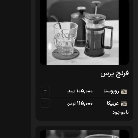
فرنچ پرس
روبوستا
105,000
تومان
عربیکا
115,000
تومان
ناموجود