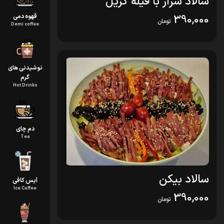
سالاد سزار با فیله گریل
390,000
قهوه دمی
تومان
Demi coffee
نوشیدنی های
گرم
Hot Drinks
دم چای
Tea
سالاد بیکن
آیس کافی
Ice Coffee
390,000
تومان