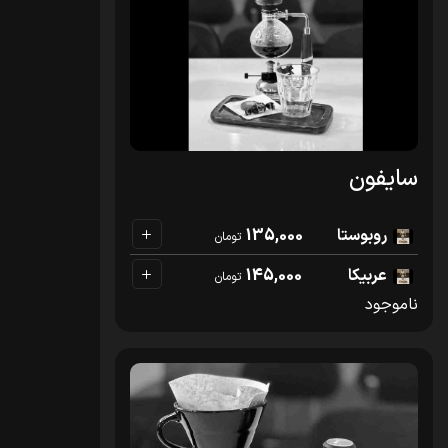
سایفون
روبوستا
135,000
تومان
عربیکا
145,000
تومان
ناموجود