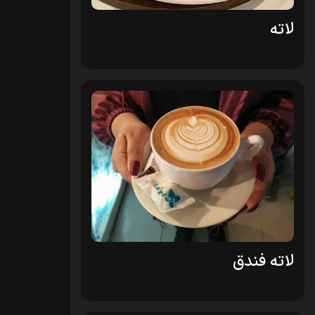
لاته
لاته فندق