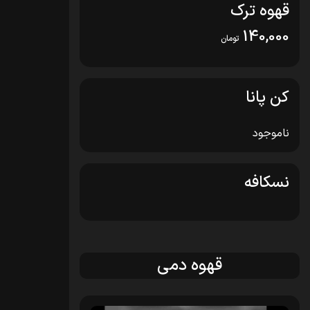
قهوه ترک
140,000
تومان
کن پانا
ناموجود
نسکافه
قهوه دمی