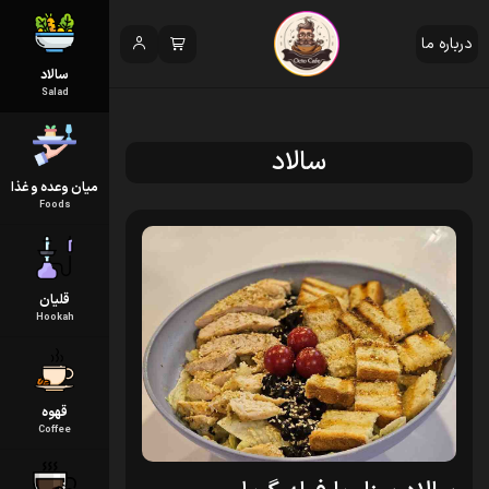
درباره ما
سالاد
Salad
سالاد
میان وعده و غذا
Foods
قلیان
Hookah
قهوه
Coffee