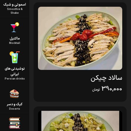
اسموتی و شیک
Smoothie &
Shake
ماکتیل
Mocktail
نوشیدنی های
ایرانی
سالاد چیکن
Persian drinks
390,000
تومان
کیک و دسر
Deserts