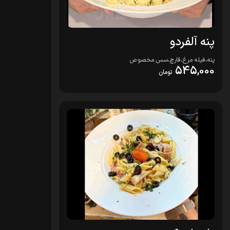
پنه آلفردو
پنه،فیله مرغ،قارچ،سس مخصوص
545,000
تومان