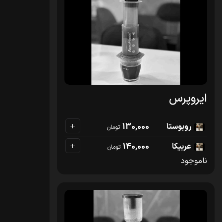
ایروپرس
روبوستا
130,000
تومان
عربیکا
140,000
تومان
ناموجود