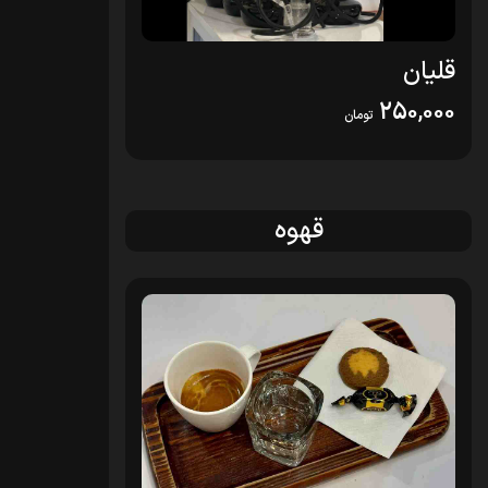
قلیان
250,000
تومان
قهوه