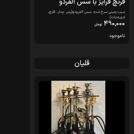
فرنچ فرایز با سس آلفردو
سیب زمینی سرخ شده، سس آلفرودو(پنیر چدار، قارچ،
ادویه‌جات)
490,000
تومان
ناموجود
قلیان