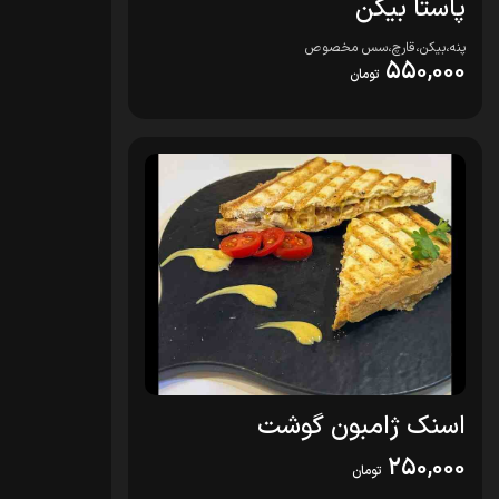
پاستا بیکن
پنه،بیکن،قارچ،سس مخصوص
550,000
تومان
اسنک ژامبون گوشت
250,000
تومان