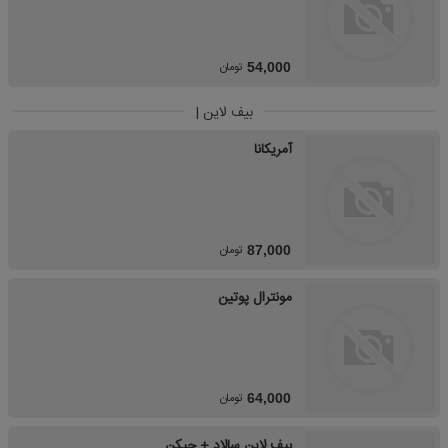
تومان
54,000
بیف لاین |
آمریکانا
تومان
87,000
مونترال پوتین
تومان
64,000
بیف لاین سالاد + چیکن