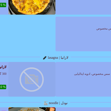
% 5
لازانیا | lasagna
لازانی
300 گرم مرغ طعم دار شده، سس الفردو، سس بشامل، پنیر موزارلا، ادویه ایتالیایی
% 10
نودل | noodle