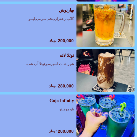
بهارنوش
گلاب,زعفران,تخم شربتی,لیمو
200,000
تومان
نوتلا لاته
شیر,شات اسپرسو,نوتلا آب شده
280,000
تومان
Gojo Infinity
بلو موهیتو
200,000
تومان