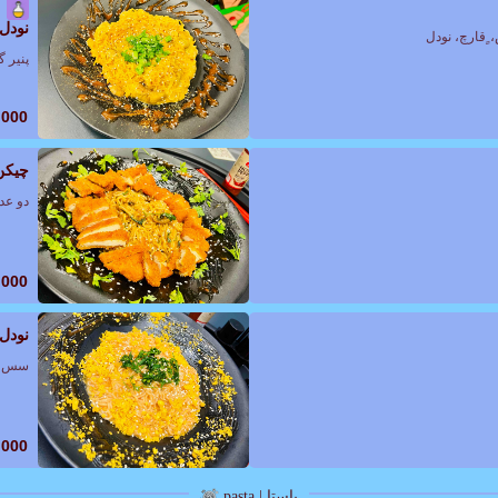
نودل
ٍقارچ، نودل
پنیر گ
,000
چیکن
دو عد
,000
نودل
سس کر
,000
پاستا | pasta