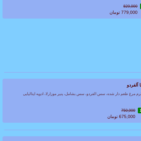
820,000
779,000
تومان
ا آلفردو
750,000
675,000
تومان