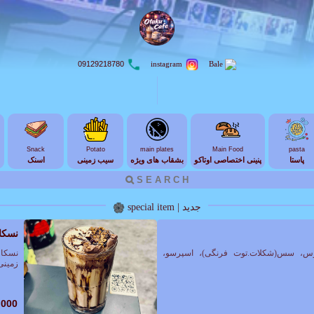
09129218780
instagram
Bale
Snack
Potato
main plates
Main Food
pasta
پاستا
پنینی اختصاصی اوتاکو
بشقاب های ویژه
سیب زمینی
اسنک
جدید | special item
نسکا
لوتوس، سس(شکلات.توت فرنگی)، اسپرسو،
زمینی
,000