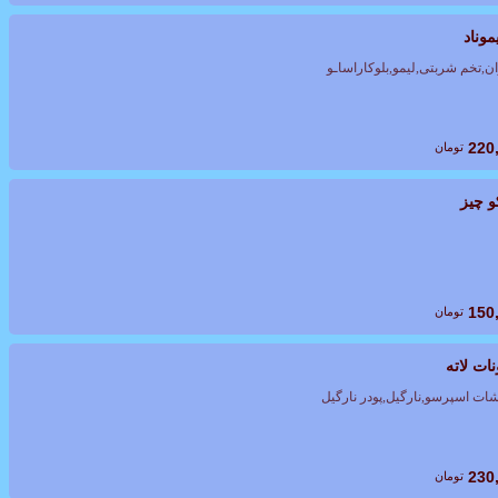
موناد
ن,تخم شربتی,لیمو,بلوکاراساـو
220
تومان
و چیز
150
تومان
ات لاته
ات اسپرسو,نارگیل,پودر نارگیل
230
تومان