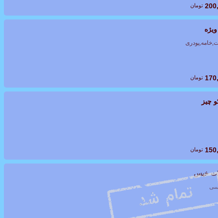
200
تومان
ویژه
,خامه,پودری
170
تومان
و چیز
150
تومان
ت خیس
سی