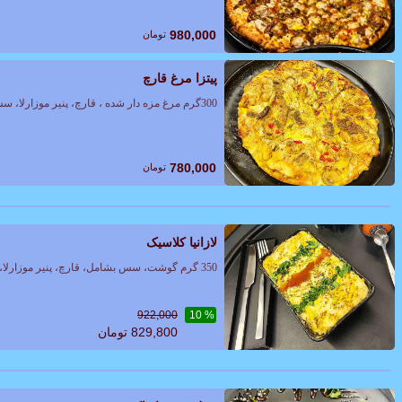
980,000
تومان
پیتزا مرغ قارچ
300گرم مرغ مزه دار شده ، قارچ، پنیر موزارلا، سس مخصوص
780,000
تومان
لازانیا کلاسیک
350 گرم گوشت، سس بشامل، قارچ، پنیر موزارلا، سس مخصوص، ادویه ایتالیایی
922,000
% 10
829,800
تومان