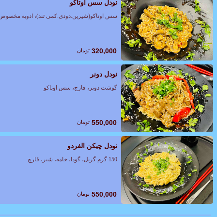
نودل سس اوتاکو
سس اوتاکو(شیرین.دودی.کمی تند)، ادویه مخصوص، 
320,000
تومان
نودل دونر
گوشت دونر، قارچ، سس اوتاکو
550,000
تومان
نودل چیکن الفردو
150 گرم گریل، گودا، خامه، شیر، قارچ
550,000
تومان