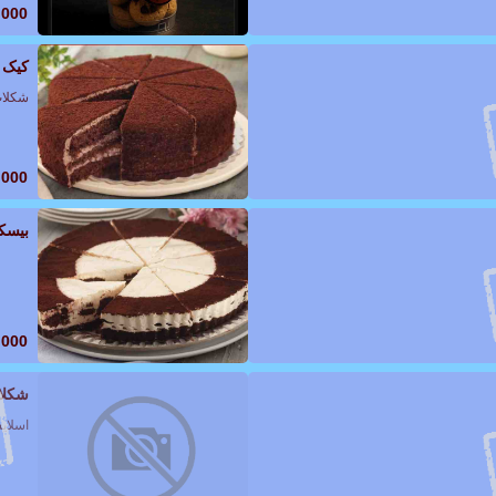
,000
کیک 
شکلات
,000
بیسک
,000
شکلا
اسلای