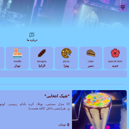
درباره ما
noodle
lasagna
pizza
cake
special item
جدید
دسر
پیتزا
لازانیا
نودل
*شیک انتخابی*
10 مدل بستنی، نوتلا، کره بادام زمینی، 
و...هرایتمی داخل کافه هست(:
0
تومان