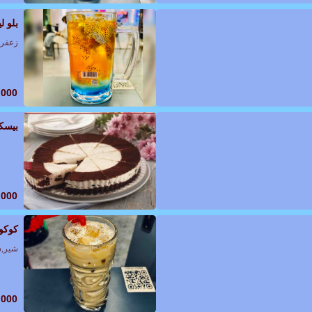
بلو لی
زعفرا
,000
بیسک
,000
کوکون
شیر,ش
,000