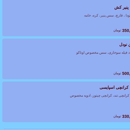
 پنیر کش
ودا ، قارچ، سس پنیر، کره، خامه
350
تومان
 نودل
د فیله سوخاری، سس مخصوص اوتاکو
500
تومان
 کرانچی اسپایسی
انچی تند، کرانچی چیتوز، ادویه مخصوص
330
تومان