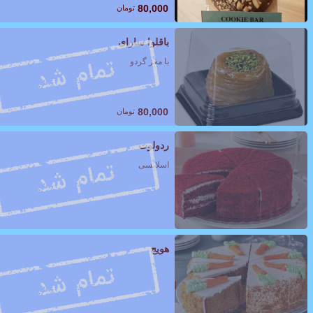
80,000
تومان
باقلوا سارای
با مغز گردو
80,000
تومان
ردولوت
اسلایسی
هویج