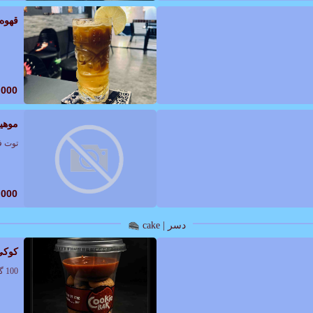
قهوه 
,000
موهیت
توت فر
,000
دسر | cake
کوکی
100 گرم کوکی,دیپ شکلات