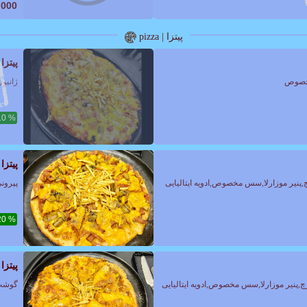
,000
پیتزا | pizza
پیتزا
ژانبو
% 10
پیتزا
پپرونی
% 20
پیتز
پنیر موزارلا,سس مخصوص,ادویه ایتالیایی
گوشت 