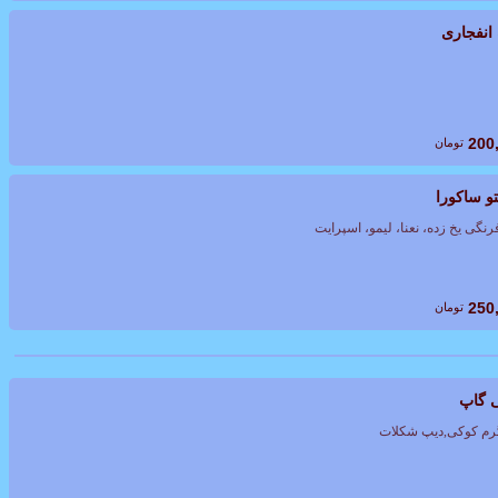
انفجاری
200
تومان
و ساکورا
نگی یخ زده، نعنا، لیمو، اسپرایت
250
تومان
 گاپ