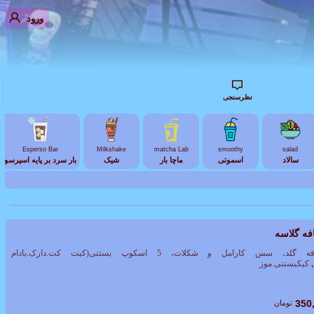
ورود
نظرسنجی
Esperso Bar
Milkshake
matcha Lab
smoothy
salad
سالاد
اسموتی
ماچا بار
شیک
بار سرد بر پایه اسپرسو
فه گلاسه
نسکافه گلد، سس کارامل و شکلات، 5 اسکوپ بستنی(کیت کت.دارک.بادام
.کیکبستنی.موز
350
تومان