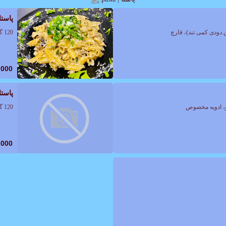
پاستا
120 گرم پاستا، 150 گرم سینه گریل، سس الفردو، ادویه مخصوص
,000
پاستا
120 گرم پاستا,فیله سوخاری,سس الفردو,ادویه مخصوص
,000