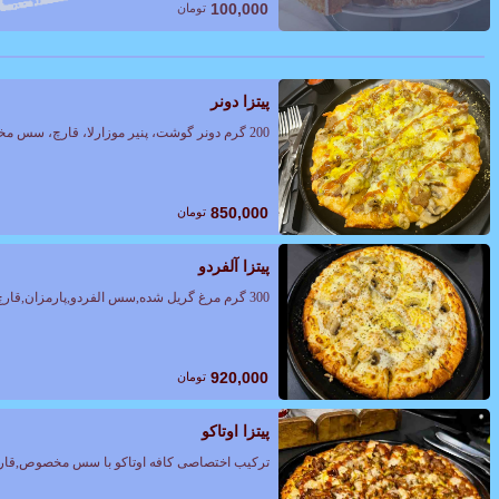
100,000
تومان
پیتزا دونر
200 گرم دونر گوشت، پنیر موزارلا، قارچ، سس مخصوص
850,000
تومان
پیتزا آلفردو
300 گرم مرغ گریل شده,سس الفردو,پارمزان,قارچ,پنیر موزارلا,سس مخصوص,ادویه ایتالیایی
920,000
تومان
پیتزا اوتاکو
ترکیب اختصاصی کافه اوتاکو با سس مخصوص,قارچ,