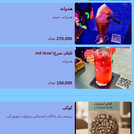
هندوانه
هندوانه، عسل
270,000
تومان
تایتان سرخ\\red titan
هندوانه
150,000
تومان
کوکی
رژیمی,دبل چاکلت,اسنیکرز,ردولوت,نیویورکی