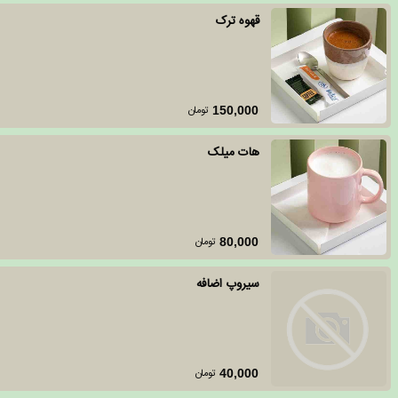
قهوه ترک
تومان
150,000
هات میلک
تومان
80,000
سیروپ اضافه
تومان
40,000