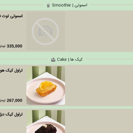
اسموتی | Smoothie
اسموتی توت ف
تومان
335,000
کیک ها | Cake
تراول کیک هوی
تومان
267,000
تراول کیک دب