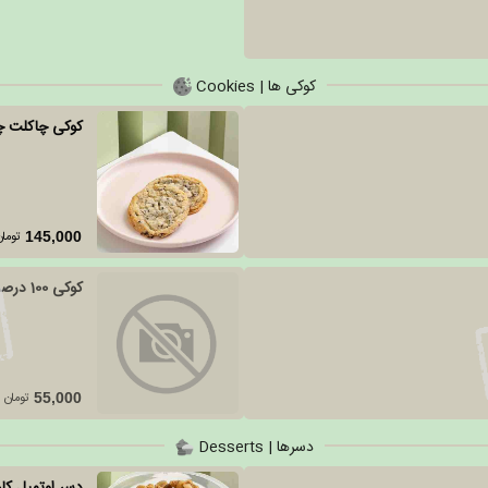
کوکی ها | Cookies
کوکی چاکلت 
تومان
145,000
کوکی 100 درصد رژیمی سین
تومان
55,000
دسرها | Desserts