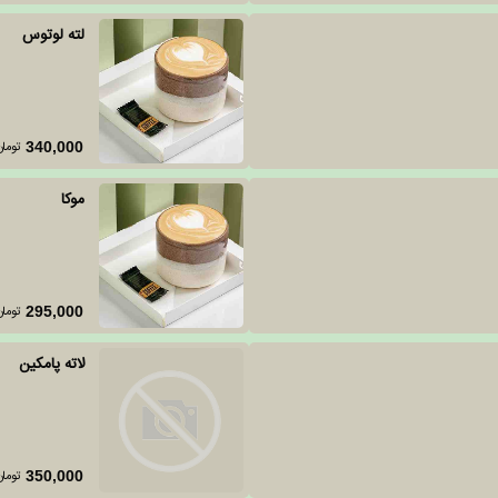
لته لوتوس
تومان
340,000
موکا
تومان
295,000
لاته پامکین
تومان
350,000