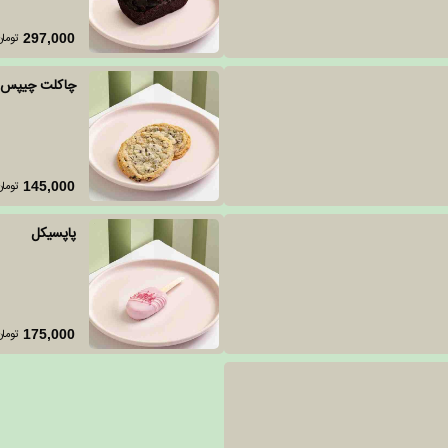
تومان
297,000
چاکلت چیپس
تومان
145,000
پاپسیکل
تومان
175,000