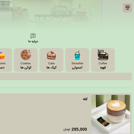
درباره ما
erts
Cookies
Cake
Smoothie
Coffee
قهوه
اسموتی
کیک ها
کوکی ها
دسر
لته
تومان
295,000