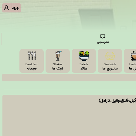
ورود
نظرسنجی
Breakfast
Shakes
Salads
Sandwich
Herba
ش ها
ساندویچ ها
سالاد
شیک ها
صبحانه
گیل،فندق،وانیل،کارامل)