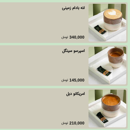
لته بادام زمینی
تومان
340,000
اسپرسو سینگل
تومان
145,000
امریکانو دبل
تومان
210,000