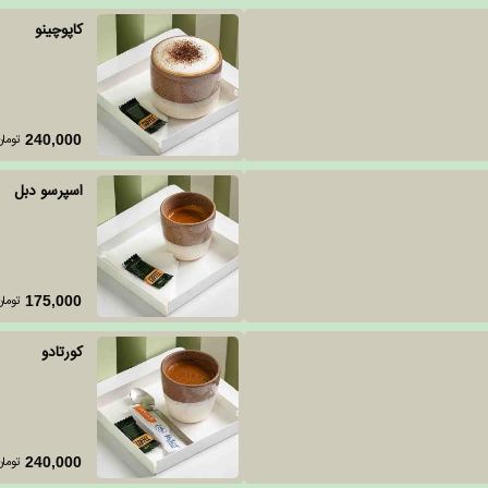
کاپوچینو
تومان
240,000
اسپرسو دبل
تومان
175,000
کورتادو
تومان
240,000