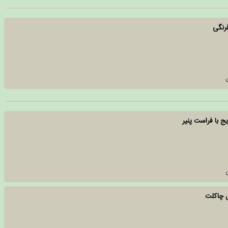
رنگی
ج با فراست پنیر
ل چاکلت