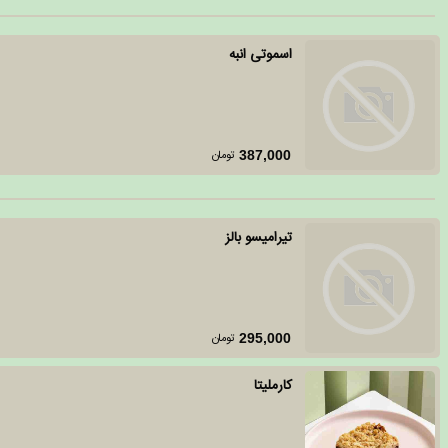
اسموتی انبه
تومان
387,000
تیرامیسو بالز
تومان
295,000
کارملیتا