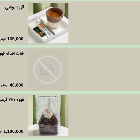
قهوه یونانی
تومان
165,000
شات اضافه قهو
تومان
40,000
قهوه 250 گرمی 30-70
تو
1,100,000