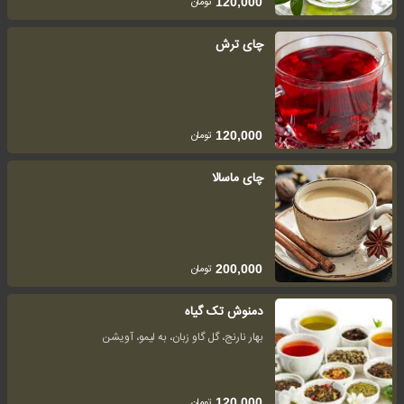
تومان
120,000
چای ترش
تومان
120,000
چای ماسالا
تومان
200,000
دمنوش تک گیاه
بهار نارنج، گل گاو زبان، به لیمو، آویشن
تومان
120,000