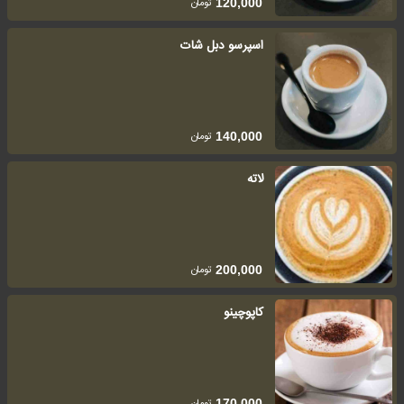
تومان
120,000
اسپرسو دبل شات
تومان
140,000
لاته
تومان
200,000
کاپوچینو
تومان
170,000