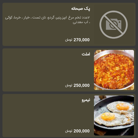
پک صبحانه
2عدد تخم مرغ ابپز,پنیر، گردو، نان تست ، خیار ، خرما، کوکی
، اب معدنی
تومان
270,000
املت
تومان
250,000
نیمرو
تومان
200,000