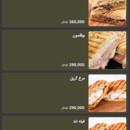
تومان
360,000
بوقلمون
تومان
290,000
مرغ گریل
تومان
290,000
فیله تند