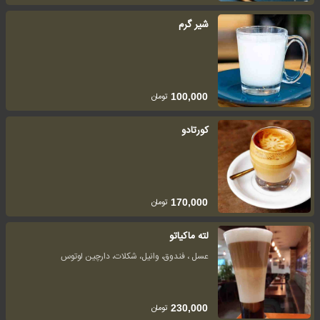
شیر گرم
تومان
100,000
کورتادو
تومان
170,000
لته ماکیاتو
عسل ، فندوق، وانیل، شکلات، دارچین لوتوس
تومان
230,000