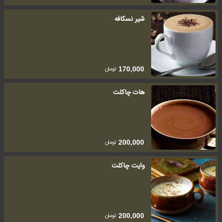
شیر نسکافه
تومان
170,000
هات چاکلت
تومان
200,000
وایت چاکلت
تومان
200,000