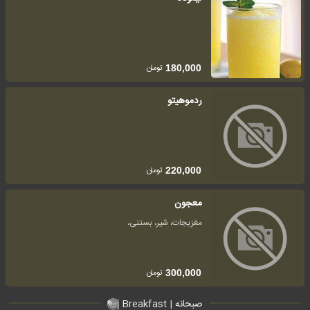
تومان
180,000
ردموهیتو
تومان
220,000
معجون
مغزیجات، شیر، بستنی،
تومان
300,000
صبحانه | Breakfast