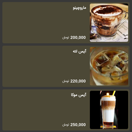
ماروچینو
تومان
200,000
آیس لته
تومان
220,000
آیس موکا
تومان
250,000