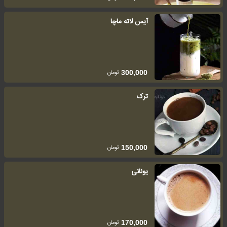
آیس لاته ماچا
تومان
300,000
ترک
تومان
150,000
یونانی
تومان
170,000