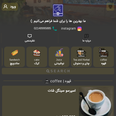
ورود
ما بهترین ها را برای شما فراهم می‌کنیم :)
instagram
02148995885
درباره ما
نظرسنجی
Sandwich
cake
Juice
Tea and Herbal
coffee
قهوه
چای و دمنوش
نوشیدنی
کیک
ساندویچ
ن
قهوه | coffee
اسپرسو سینگل شات