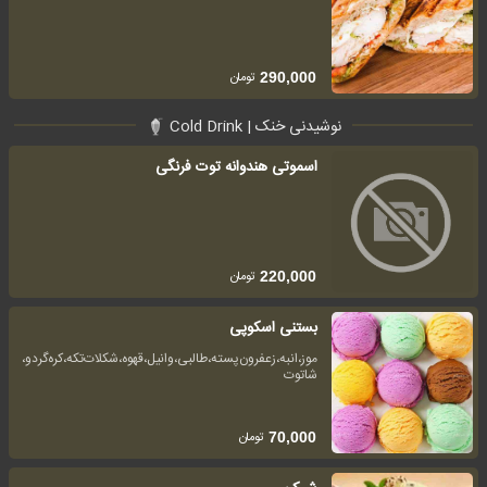
تومان
290,000
نوشیدنی خنک | Cold Drink
اسموتی هندوانه توت فرنگی
تومان
220,000
بستنی اسکوپی
موز‌،انبه،زعفرون‌پسته،طالبی،وانیل،قهوه،شکلات‌تکه،کره‌گردو،
شاتوت
تومان
70,000