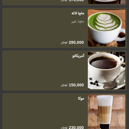
ماچا لاته
ماچا٫ شیر
تومان
280,000
آمریکانو
تومان
150,000
موکا
تومان
230,000