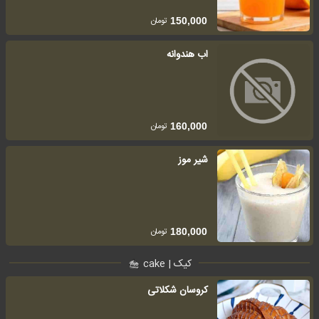
تومان
150,000
اب هندوانه
تومان
160,000
شیر موز
تومان
180,000
کیک | cake
کروسان شکلاتی