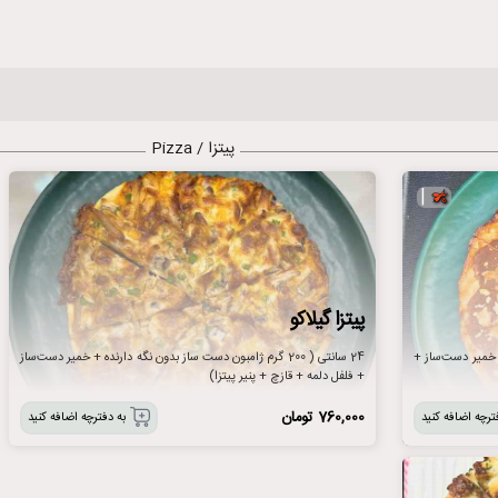
پیتزا / Pizza
|
پیتزا گیلاکو
24 سانتی ( 200 گرم ژامبون دست ساز بدون نگه دارنده + خمیر دست‌ساز
ز + خمیر دست‌ساز +
+ فلفل دلمه + قازچ + پنیر پیتزا)
760,000
تومان
به دفترچه اضافه کنید
ترچه اضافه کنید