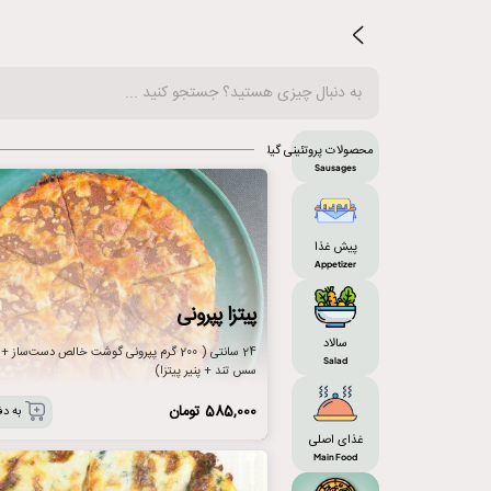
محصولات پروتئینی گیلاکو
Sausages
پیش غذا
Appetizer
پیتزا پپرونی
سالاد
24 سانتی ( 200 گرم پپرونی گوشت خالص دست‌سا
Salad
سس تند + پنیر پیتزا)
585,000
تومان
به دف
غذای اصلی
Main Food