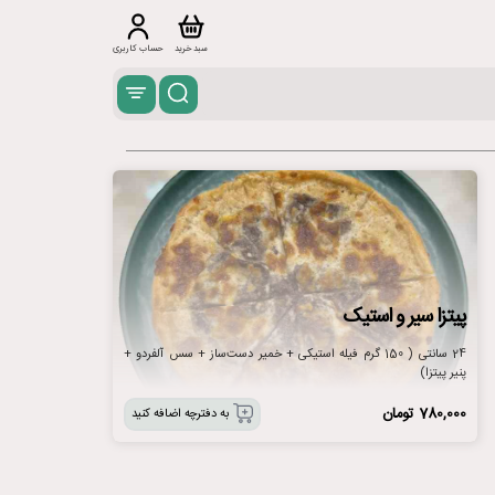
سبد خرید
حساب کاربری
پیتزا سیر و استیک
24 سانتی ( 150 گرم فیله استیکی + خمیر دست‌ساز + سس آلفردو +
پنیر پیتزا)
780,000
تومان
به دفترچه اضافه کنید