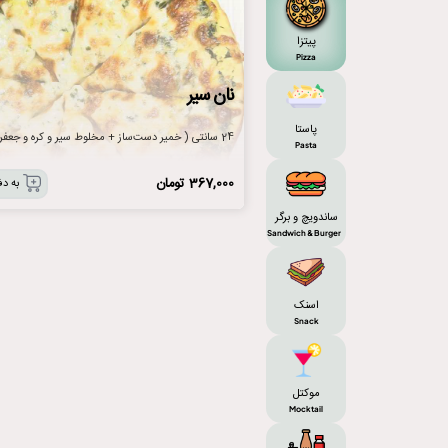
پیتزا
Pizza
نان سیر
پاستا
24 سانتی ( خمیر دست‌ساز + مخلوط سیر و کره و جعفری + پنیر پیتزا)
Pasta
367,000
تومان
به دف
ساندویچ و برگر
Sandwich & Burger
اسنک
Snack
موکتل
Mocktail