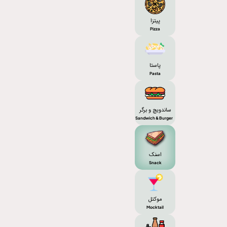
پیتزا
Pizza
پاستا
Pasta
ساندویچ و برگر
Sandwich & Burger
اسنک
Snack
موکتل
Mocktail