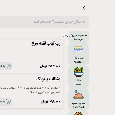
محصولات پروتئینی گیلاکو
Sausages
رپ کباب لقمه مرغ
پیش غذا
Appetizer
253,000
تومان
به دف
بشقاب پیتونک
سالاد
Salad
اسلایس ذرت تنوری + سالاد
299,000
تومان
به دف
غذای اصلی
Main Food